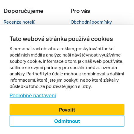
Doporučujeme
Pro vás
Recenze hotelů
Obchodní podmínky
Rady na cestu
Kontakty
Tato webová stránka používá cookies
Cestovní kanceláře
Nastavení cookies
K personalizaci obsahu a reklam, poskytování funkcí
sociálních médií a analýze naší návštěvnosti využíváme
Zájazdy.sk
Mobilní verze webu
soubory cookie. Informace o tom, jak náš web používáte,
sdílíme se svými partnery pro sociální média, inzerci a
Sledujte nás
analýzy. Partneři tyto údaje mohou zkombinovat s dalšími
informacemi, které jste jim poskytli nebo které získali v
důsledku toho, že používáte jejich služby.
Podrobné nastavení
Povolit
Odmítnout
© 2000 - 2026, Zájezdy.cz