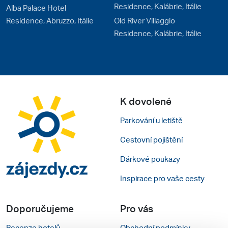
Residence, Kalábrie, Itálie
Alba Palace Hotel
Residence, Abruzzo, Itálie
Old River Villaggio
Residence, Kalábrie, Itálie
K dovolené
Parkování u letiště
Cestovní pojištění
Dárkové poukazy
Inspirace pro vaše cesty
Doporučujeme
Pro vás
Recenze hotelů
Obchodní podmínky