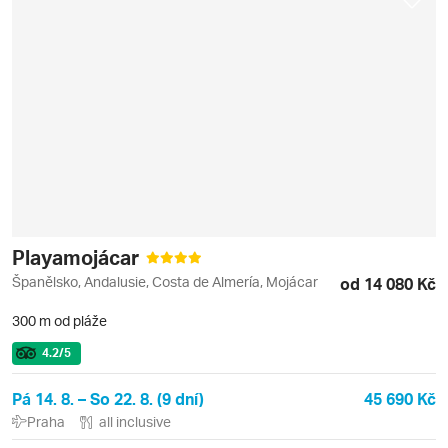
Playamojácar
Španělsko, Andalusie, Costa de Almería, Mojácar
od 14 080 Kč
300 m od pláže
4.2
/5
Pá 14. 8. – So 22. 8. (9 dní)
45 690 Kč
Praha
all inclusive