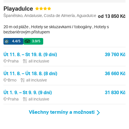
Playadulce
Španělsko, Andalusie, Costa de Almería, Aguadulce
od 13 850 Kč
20 m od pláže
,
Hotely se skluzavkami / tobogány
, Hotely s
bezbariérovým přístupem
4.4
/5
3.9
/5
Út 11. 8. – St 19. 8. (9 dní)
39 760 Kč
Praha
all inclusive
Út 11. 8. – Út 18. 8. (8 dní)
36 660 Kč
Brno
all inclusive
Út 1. 9. – St 9. 9. (9 dní)
31 830 Kč
Praha
all inclusive
Všechny termíny a možnosti