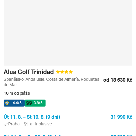
Alua Golf Trinidad
Španělsko, Andalusie, Costa de Almería, Roquetas
od 18 630 Kč
de Mar
10 m od pláže
4.4
/5
3.8
/5
Út 11. 8. – St 19. 8. (9 dní)
31 990 Kč
Praha
all inclusive