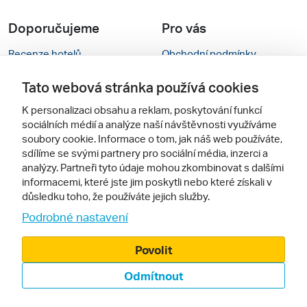
Doporučujeme
Pro vás
Recenze hotelů
Obchodní podmínky
Rady na cestu
Kontakty
Tato webová stránka používá cookies
Cestovní kanceláře
Nastavení cookies
K personalizaci obsahu a reklam, poskytování funkcí
sociálních médií a analýze naší návštěvnosti využíváme
Zájazdy.sk
Verze webu pro PC
soubory cookie. Informace o tom, jak náš web používáte,
sdílíme se svými partnery pro sociální média, inzerci a
analýzy. Partneři tyto údaje mohou zkombinovat s dalšími
Sledujte nás
informacemi, které jste jim poskytli nebo které získali v
důsledku toho, že používáte jejich služby.
Podrobné nastavení
Povolit
Odmítnout
© 2000 - 2026, Zájezdy.cz