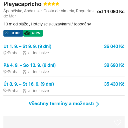
Playacapricho
Španělsko, Andalusie, Costa de Almería, Roquetas
od 14 080 Kč
de Mar
10 m od pláže
,
Hotely se skluzavkami / tobogány
3.0
/5
4.0
/5
Út 1. 9. – St 9. 9. (9 dní)
36 040 Kč
Praha
all inclusive
Pá 4. 9. – So 12. 9. (9 dní)
38 690 Kč
Praha
all inclusive
Út 8. 9. – St 16. 9. (9 dní)
35 430 Kč
Praha
all inclusive
Všechny termíny a možnosti