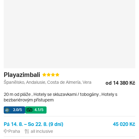
Playazimbali
Španělsko, Andalusie, Costa de Almería, Vera
od 14 380 Kč
20 m od pláže
,
Hotely se skluzavkami / tobogány
, Hotely s
bezbariérovým přístupem
2.0
/5
4.1
/5
Pá 14. 8. – So 22. 8. (9 dní)
45 020 Kč
Praha
all inclusive