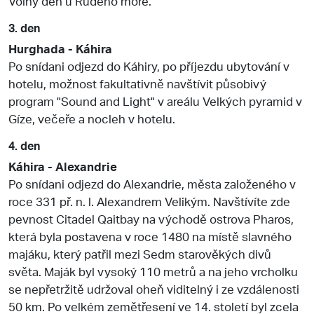
Volný den u Rudého moře.
3. den
Hurghada - Káhira
Po snídani odjezd do Káhiry, po příjezdu ubytování v
hotelu, možnost fakultativně navštívit působivý
program "Sound and Light" v areálu Velkých pyramid v
Gíze, večeře a nocleh v hotelu.
4. den
Káhira - Alexandrie
Po snídani odjezd do Alexandrie, města založeného v
roce 331 př. n. l. Alexandrem Velikým. Navštívíte zde
pevnost Citadel Qaitbay na východě ostrova Pharos,
která byla postavena v roce 1480 na místě slavného
majáku, který patřil mezi Sedm starověkých divů
světa. Maják byl vysoký 110 metrů a na jeho vrcholku
se nepřetržitě udržoval oheň viditelný i ze vzdálenosti
50 km. Po velkém zemětřesení ve 14. století byl zcela