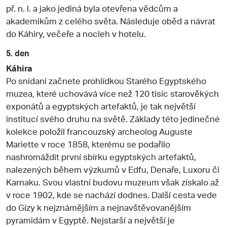
př. n. l. a jako jediná byla otevřena vědcům a
akademikům z celého světa. Následuje oběd a návrat
do Káhiry, večeře a nocleh v hotelu.
5. den
Káhira
Po snídani začnete prohlídkou Starého Egyptského
muzea, které uchovává více než 120 tisíc starověkých
exponátů a egyptských artefaktů, je tak největší
institucí svého druhu na světě. Základy této jedinečné
kolekce položil francouzský archeolog Auguste
Mariette v roce 1858, kterému se podařilo
nashromáždit první sbírku egyptských artefaktů,
nalezených během výzkumů v Edfu, Denaře, Luxoru či
Karnaku. Svou vlastní budovu muzeum však získalo až
v roce 1902, kde se nachází dodnes. Další cesta vede
do Gízy k nejznámějším a nejnavštěvovanějším
pyramidám v Egyptě. Nejstarší a největší je