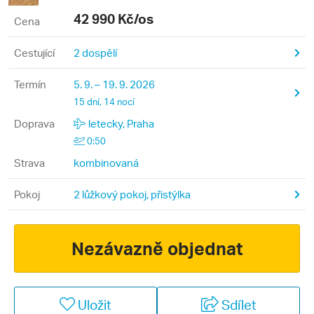
42 990
Kč/os
Cena
Cestující
2 dospělí
Termín
5. 9. – 19. 9. 2026
15 dní, 14 nocí
Doprava
letecky, Praha
0:50
Strava
kombinovaná
Pokoj
2 lůžkový pokoj, přistýlka
Nezávazně objednat
Uložit
Sdílet