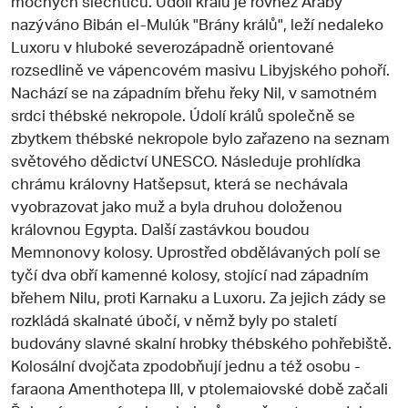
mocných šlechticů. Údolí králů je rovněž Araby
nazýváno Bibán el-Mulúk "Brány králů", leží nedaleko
Luxoru v hluboké severozápadně orientované
rozsedlině ve vápencovém masivu Libyjského pohoří.
Nachází se na západním břehu řeky Nil, v samotném
srdci thébské nekropole. Údolí králů společně se
zbytkem thébské nekropole bylo zařazeno na seznam
světového dědictví UNESCO. Následuje prohlídka
chrámu královny Hatšepsut, která se nechávala
vyobrazovat jako muž a byla druhou doloženou
královnou Egypta. Další zastávkou boudou
Memnonovy kolosy. Uprostřed obdělávaných polí se
tyčí dva obří kamenné kolosy, stojící nad západním
břehem Nilu, proti Karnaku a Luxoru. Za jejich zády se
rozkládá skalnaté úbočí, v němž byly po staletí
budovány slavné skalní hrobky thébského pohřebiště.
Kolosální dvojčata zpodobňují jednu a též osobu -
faraona Amenthotepa III, v ptolemaiovské době začali