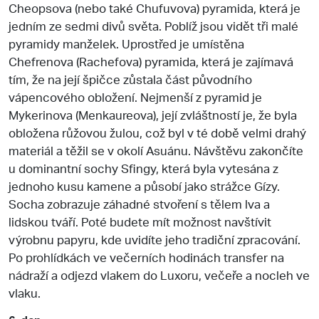
Cheopsova (nebo také Chufuvova) pyramida, která je
jedním ze sedmi divů světa. Poblíž jsou vidět tři malé
pyramidy manželek. Uprostřed je umístěna
Chefrenova (Rachefova) pyramida, která je zajímavá
tím, že na její špičce zůstala část původního
vápencového obložení. Nejmenší z pyramid je
Mykerinova (Menkaureova), její zvláštností je, že byla
obložena růžovou žulou, což byl v té době velmi drahý
materiál a těžil se v okolí Asuánu. Návštěvu zakončíte
u dominantní sochy Sfingy, která byla vytesána z
jednoho kusu kamene a působí jako strážce Gízy.
Socha zobrazuje záhadné stvoření s tělem lva a
lidskou tváří. Poté budete mít možnost navštívit
výrobnu papyru, kde uvidíte jeho tradiční zpracování.
Po prohlídkách ve večerních hodinách transfer na
nádraží a odjezd vlakem do Luxoru, večeře a nocleh ve
vlaku.