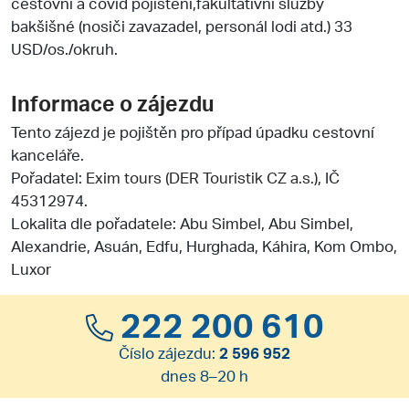
cestovní a covid pojištění,fakultativní služby
bakšišné (nosiči zavazadel, personál lodi atd.) 33
USD/os./okruh.
Informace o zájezdu
Tento zájezd je pojištěn pro případ úpadku cestovní
kanceláře.
Pořadatel:
Exim tours (DER Touristik CZ a.s.)
, IČ
45312974.
Lokalita dle pořadatele: Abu Simbel, Abu Simbel,
Alexandrie, Asuán, Edfu, Hurghada, Káhira, Kom Ombo,
Luxor
222 200 610
Číslo zájezdu:
2 596 952
dnes 8–20 h