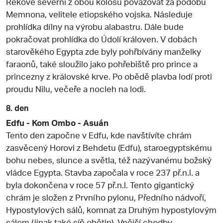
Řekové severní z obou kolosů považovat za podobu
Memnona, velitele etiopského vojska. Následuje
prohlídka dílny na výrobu alabastru. Dále bude
pokračovat prohlídka do Údolí královen. V dobách
starověkého Egypta zde byly pohřbívány manželky
faraonů, také sloužilo jako pohřebiště pro prince a
princezny z královské krve. Po obědě plavba lodí proti
proudu Nilu, večeře a nocleh na lodi.
8. den
Edfu - Kom Ombo - Asuán
Tento den započne v Edfu, kde navštívíte chrám
zasvěcený Horovi z Behdetu (Edfu), staroegyptskému
bohu nebes, slunce a světla, též nazývanému božský
vládce Egypta. Stavba započala v roce 237 př.n.l. a
byla dokončena v roce 57 př.n.l. Tento gigantický
chrám je složen z Prvního pylonu, Předního nádvoří,
Hypostylových sálů, komnat za Druhým hypostylovým
sálem (jinak také síň obětin), Vnější chodby