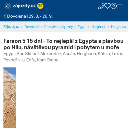
25
Dovolená | 29. 8. - 26. 9.
Zájezdy.cz
Dovolená
Poznávací zájezdy
Egypt
Hurghada
Hurghada
Faraon 5 15 dní - To nejlepší z Egypta s plavbou
po Nilu, návštěvou pyramid i pobytem u moře
Egypt, Abu Simbel, Alexandrie, Asuán, Hurghada, Káhira, Luxor,
Povodí Nilu, Edfu, Kom Ombo
Previous
Next