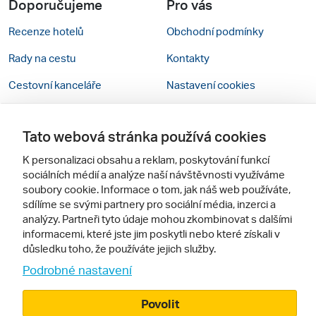
Doporučujeme
Pro vás
Recenze hotelů
Obchodní podmínky
Rady na cestu
Kontakty
Cestovní kanceláře
Nastavení cookies
Zájazdy.sk
Verze webu pro PC
Tato webová stránka používá cookies
Sledujte nás
K personalizaci obsahu a reklam, poskytování funkcí
sociálních médií a analýze naší návštěvnosti využíváme
soubory cookie. Informace o tom, jak náš web používáte,
sdílíme se svými partnery pro sociální média, inzerci a
analýzy. Partneři tyto údaje mohou zkombinovat s dalšími
informacemi, které jste jim poskytli nebo které získali v
důsledku toho, že používáte jejich služby.
© 2000 - 2026, Zájezdy.cz
Podrobné nastavení
Povolit