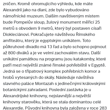
zničen. Kromě ohromujícího výhledu, kde máte
Alexandrii jako na dlani, zde bylo vybudováno
námořnické muzeum. Dalším navštíveným místem
bude Pompeiův sloup, žulový monument měřící 25
metrů s obvodem 9 metrů, který byl postaven císaři
Diokleciánovi. Pokračujete návštěvou Římského
amfiteátru, který je egyptským unikátem. Toto
půlkruhové divadlo má 13 řad a bylo schopno pojmout
až 800 diváků a je ve velmi zachovalém stavu. Další
unikátní památkou na programu jsou katakomby, které
patří mezi největší známé římské pohřebiště v Egyptě.
Jedná se o třípatrový komplex pohřebních komor a
hrobů vytesaných do skály. Následuje návštěva
slavného paláce Montazah s jedinečnými královskými
botanickými zahradami. Poslední zastávka je u
Alexandrijské knihovny, nejslavnější a největší
knihovny starověku, která se stala dominantou celé
Alexanrdie. Původní knihovna byla založena v roce 283