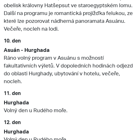
obelisk královny Hatšepsut ve staroegyptském lomu.
Další na programu je romantická projížďka felukou, ze
které lze pozorovat nádherná panoramata Asuánu.
Večeře, nocleh na lodi.
10. den
Asuán - Hurghada
Ráno volný program v Asuánu s možností
fakultativních výletů. V dopoledních hodinách odjezd
do oblasti Hurghady, ubytování v hotelu, večeře,
nocleh.
11. den
Hurghada
Volný den u Rudého moře.
12. den
Hurghada
Volný den u Rudého moře.