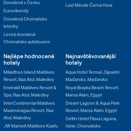
Dovolená v Česku
Last Minute Černá Hora
Eurovíkendy
Dovolená Chorvatsko
letecky
Levná dovolená
Chorvatsko autobusem
Nejlépe hodnocené
Nejnavštěvovanější
hotely
hotely
Milaidhoo Island Maldives
Aqua Hotel Termal, Západní
Resort, Baa Atol, Maledivy
Maďarsko, Maďarsko
Emerald Maldives Resort &
Royal Brayka Beach Resort,
Spa, Raa Atol, Maledivy
Marsa Alam, Egypt
InterContinental Maldives
Dream Lagoon & Aqua Park
Maamunagau Resort, Raa
Resort, Marsa Alam, Egypt
Atol, Maledivy
Delfin Hotel Plava Laguna,
JW Marriott Maldives Kaafu
Istrie, Chorvatsko