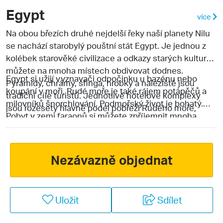
Egypt
více
Na obou březích druhé nejdelší řeky naší planety Nilu
se nachází starobylý pouštní stát Egypt. Je jednou z
kolébek starověké civilizace a odkazy starých kultur
můžete na mnoha místech obdivovat dodnes.
Egypt si užijí vyznavači odpočinku u bazénu nebo
Pyramidy, chrámy, sfinga, hrobky a naleziště jsou
koupání v moři. Rudé moře je také rájem potápěčů a
tradiční cíle turistů. Jednotlivé hotelové komplexy
milovníků šnorchlování. Podmořský život je bohatý.
jsou rozesety hlavně podél pobřeží Rudého moře,
Pobyt v zemi faraonů si můžete zpříjemnit mnoha
nejvíce v letoviscích
Hurghada
,
Marsa Alam
a
Sharm El
výlety za starověkými památkami. Na výlety je vhodný
Sheikh
. Do Egypta se můžete vydat díky horkému
zimní půlrok, v létě je na cestování poměrně horko.
podnebí po celý rok.
Většina hotelů poskytuje všechny důležité služby a
Nezávazně objednat
stravování formou all inclusive.
Uložit
Sdílet