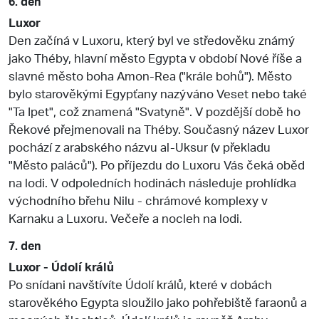
6. den
Luxor
Den začíná v Luxoru, který byl ve středověku známý
jako Théby, hlavní město Egypta v období Nové říše a
slavné město boha Amon-Rea ("krále bohů"). Město
bylo starověkými Egypťany nazýváno Veset nebo také
"Ta Ipet", což znamená "Svatyně". V pozdější době ho
Řekové přejmenovali na Théby. Současný název Luxor
pochází z arabského názvu al-Uksur (v překladu
"Město paláců"). Po příjezdu do Luxoru Vás čeká oběd
na lodi. V odpoledních hodinách následuje prohlídka
východního břehu Nilu - chrámové komplexy v
Karnaku a Luxoru. Večeře a nocleh na lodi.
7. den
Luxor - Údolí králů
Po snídani navštívíte Údolí králů, které v dobách
starověkého Egypta sloužilo jako pohřebiště faraonů a