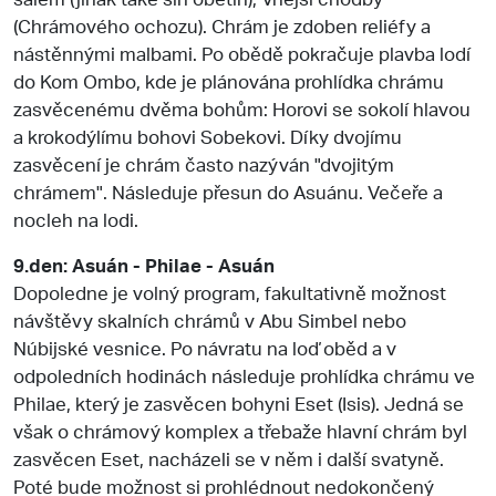
(Chrámového ochozu). Chrám je zdoben reliéfy a
nástěnnými malbami. Po obědě pokračuje plavba lodí
do Kom Ombo, kde je plánována prohlídka chrámu
zasvěcenému dvěma bohům: Horovi se sokolí hlavou
a krokodýlímu bohovi Sobekovi. Díky dvojímu
zasvěcení je chrám často nazýván "dvojitým
chrámem". Následuje přesun do Asuánu. Večeře a
nocleh na lodi.
9.den: Asuán - Philae - Asuán
Dopoledne je volný program, fakultativně možnost
návštěvy skalních chrámů v Abu Simbel nebo
Núbijské vesnice. Po návratu na loď oběd a v
odpoledních hodinách následuje prohlídka chrámu ve
Philae, který je zasvěcen bohyni Eset (Isis). Jedná se
však o chrámový komplex a třebaže hlavní chrám byl
zasvěcen Eset, nacházeli se v něm i další svatyně.
Poté bude možnost si prohlédnout nedokončený