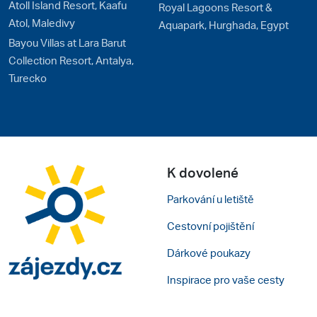
Atoll Island Resort, Kaafu
Royal Lagoons Resort &
Atol, Maledivy
Aquapark, Hurghada, Egypt
Bayou Villas at Lara Barut
Collection Resort, Antalya,
Turecko
K dovolené
Parkování u letiště
Cestovní pojištění
Dárkové poukazy
Inspirace pro vaše cesty