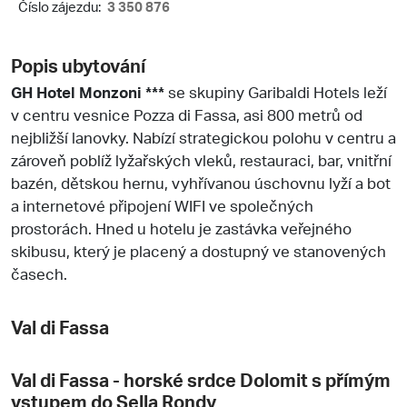
Číslo zájezdu:
3 350 876
Popis ubytování
GH Hotel Monzoni ***
se skupiny Garibaldi Hotels leží
v centru vesnice Pozza di Fassa, asi 800 metrů od
nejbližší lanovky. Nabízí strategickou polohu v centru a
zároveň poblíž lyžařských vleků, restauraci, bar, vnitřní
bazén, dětskou hernu, vyhřívanou úschovnu lyží a bot
a internetové připojení WIFI ve společných
prostorách. Hned u hotelu je zastávka veřejného
skibusu, který je placený a dostupný ve stanovených
časech.
Val di Fassa
Val di Fassa - horské srdce Dolomit s přímým
vstupem do Sella Rondy