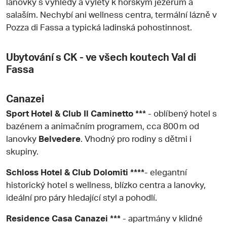
lanovky s výhledy a výlety k horským jezerům a
salaším. Nechybí ani wellness centra, termální lázně v
Pozza di Fassa a typická ladinská pohostinnost.
Ubytování s CK - ve všech koutech Val di
Fassa
Canazei
Sport Hotel & Club Il Caminetto ***
- oblíbený hotel s
bazénem a animačním programem, cca 800 m od
lanovky
Belvedere
. Vhodný pro rodiny s dětmi i
skupiny.
Schloss Hotel & Club Dolomiti ****
- elegantní
historický hotel s wellness, blízko centra a lanovky,
ideální pro páry hledající styl a pohodlí.
Residence Casa Canazei ***
- apartmány v klidné