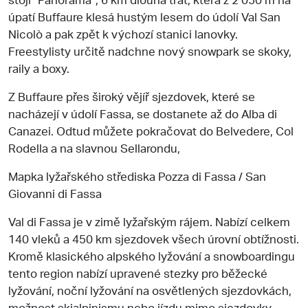
úpatí Buffaure klesá hustým lesem do údolí Val San
Nicolò a pak zpět k výchozí stanici lanovky.
Freestylisty určitě nadchne nový snowpark se skoky,
raily a boxy.
Z Buffaure přes široký vějíř sjezdovek, které se
nacházejí v údolí Fassa, se dostanete až do Alba di
Canazei. Odtud můžete pokračovat do Belvedere, Col
Rodella a na slavnou Sellarondu,
Mapka lyžařského střediska Pozza di Fassa / San
Giovanni di Fassa
Val di Fassa je v zimě lyžařským rájem. Nabízí celkem
140 vleků a 450 km sjezdovek všech úrovní obtížnosti.
Kromě klasického alpského lyžování a snowboardingu
tento region nabízí upravené stezky pro běžecké
lyžování, noční lyžování na osvětlených sjezdovkách,
možnost skialpinismu nebo jízdu mimo sjezdovky.