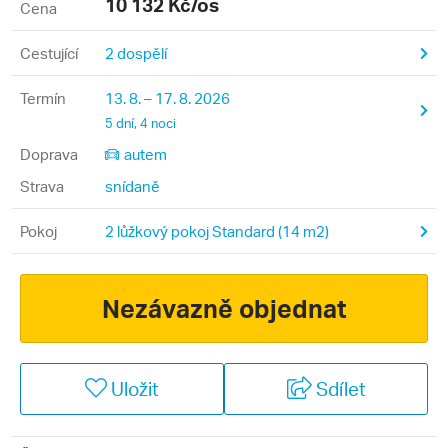
10 132
Kč/os
Cena
Cestující
2 dospělí
Termín
13. 8. – 17. 8. 2026
5 dní, 4 noci
Doprava
autem
Strava
snídaně
Pokoj
2 lůžkový pokoj Standard (14 m2)
Nezávazně objednat
Uložit
Sdílet