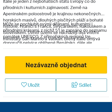
Itálie je jeden z nejbohatších států Evropy co do
přírodních i kulturních zajímavostí. Země na
Apeninském poloostrově je krajinou nekonečných
horských masivů, dlouhých písčitých pláží a bohaté
Může se pochlubit svými dějinami, kulturními i
historie. Hraničí s Francií, Švýcarskem, Rakouskem a
přírodními krásami, z nichž 51 je zapsáno do seznamu
Slovinskem. Uvnitř území se nacházejí dva vnitřní
památek UNESCO.
Z přímořských regionů lze
ministáty San Marino a Vatikán. Břehy Itálie omývá
doporučit nejvíce oblíbené Benátsko, dále ale
celkem pět moří: Jaderské, Jónské, Tyrhénské,
také Kalábrii, Palmovou riviéru, Toskánsko, Abruzzo
Ligurské a Středozemní moře. Délka pobřeží je
apod. V zimě je Itálie lyžařským rájem, vyznavači
závratných 7 600 km.
zimních sportů z celého světa míří hlavně do Trentina -
Nezávazně objednat
Alta Adige, Jižního Tyrolska, nebo propojených
gigantů Dolomiti Superski a Sella Rondy. Benátky
a Řím jsou zase jedněmi z nejoblíbenějších cílů
Uložit
Sdílet
vyznavačů eurovíkendů.