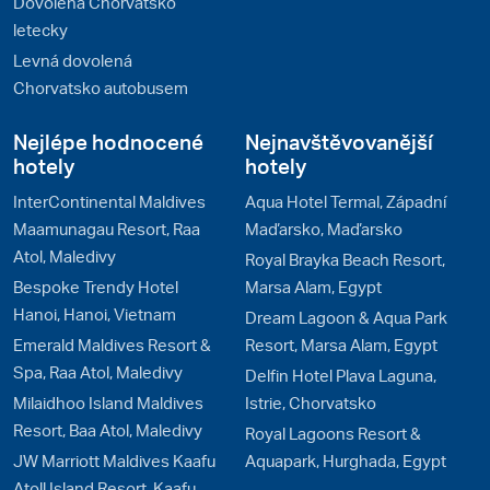
Dovolená Chorvatsko
letecky
Levná dovolená
Chorvatsko autobusem
Nejlépe hodnocené
Nejnavštěvovanější
hotely
hotely
InterContinental Maldives
Aqua Hotel Termal, Západní
Maamunagau Resort, Raa
Maďarsko, Maďarsko
Atol, Maledivy
Royal Brayka Beach Resort,
Bespoke Trendy Hotel
Marsa Alam, Egypt
Hanoi, Hanoi, Vietnam
Dream Lagoon & Aqua Park
Emerald Maldives Resort &
Resort, Marsa Alam, Egypt
Spa, Raa Atol, Maledivy
Delfin Hotel Plava Laguna,
Milaidhoo Island Maldives
Istrie, Chorvatsko
Resort, Baa Atol, Maledivy
Royal Lagoons Resort &
JW Marriott Maldives Kaafu
Aquapark, Hurghada, Egypt
Atoll Island Resort, Kaafu