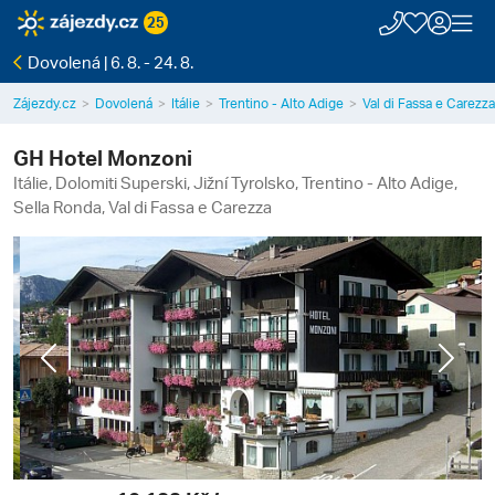
25
Dovolená | 6. 8. - 24. 8.
Zájezdy.cz
Dovolená
Itálie
Trentino - Alto Adige
Val di Fassa e Carezza
GH Hotel Monzoni
Itálie, Dolomiti Superski, Jižní Tyrolsko, Trentino - Alto Adige,
Sella Ronda, Val di Fassa e Carezza
Previous
Next