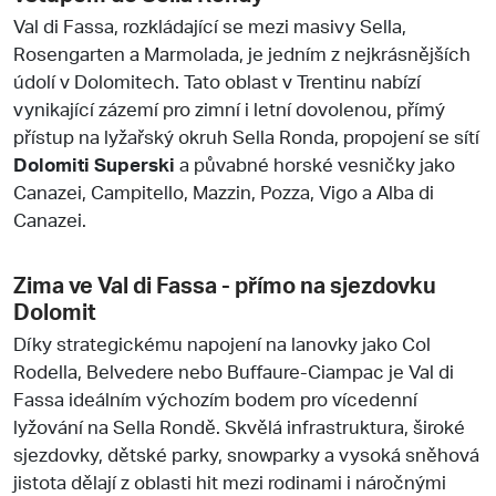
Val di Fassa, rozkládající se mezi masivy Sella,
Rosengarten a Marmolada, je jedním z nejkrásnějších
údolí v Dolomitech. Tato oblast v Trentinu nabízí
vynikající zázemí pro zimní i letní dovolenou, přímý
přístup na lyžařský okruh Sella Ronda, propojení se sítí
Dolomiti Superski
a půvabné horské vesničky jako
Canazei, Campitello, Mazzin, Pozza, Vigo a Alba di
Canazei.
Zima ve Val di Fassa - přímo na sjezdovku
Dolomit
Díky strategickému napojení na lanovky jako Col
Rodella, Belvedere nebo Buffaure-Ciampac je Val di
Fassa ideálním výchozím bodem pro vícedenní
lyžování na Sella Rondě. Skvělá infrastruktura, široké
sjezdovky, dětské parky, snowparky a vysoká sněhová
jistota dělají z oblasti hit mezi rodinami i náročnými