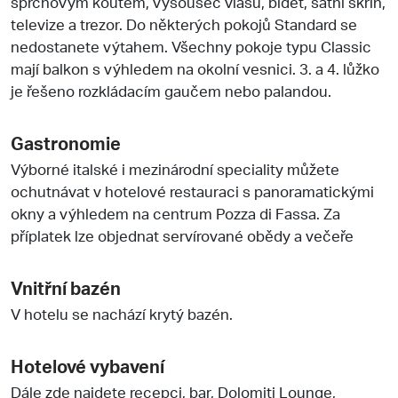
sprchovým koutem, vysoušeč vlasů, bidet, šatní skříň,
televize a trezor. Do některých pokojů Standard se
nedostanete výtahem. Všechny pokoje typu Classic
mají balkon s výhledem na okolní vesnici. 3. a 4. lůžko
je řešeno rozkládacím gaučem nebo palandou.
Gastronomie
Výborné italské i mezinárodní speciality můžete
ochutnávat v hotelové restauraci s panoramatickými
okny a výhledem na centrum Pozza di Fassa. Za
příplatek lze objednat servírované obědy a večeře
Vnitřní bazén
V hotelu se nachází krytý bazén.
Hotelové vybavení
Dále zde najdete recepci, bar, Dolomiti Lounge,