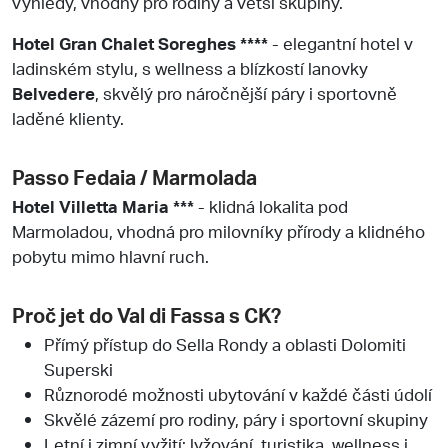
výhledy, vhodný pro rodiny a větší skupiny.
Hotel Gran Chalet Soreghes ****
- elegantní hotel v
ladinském stylu, s wellness a blízkostí lanovky
Belvedere
, skvělý pro náročnější páry i sportovně
laděné klienty.
Passo Fedaia / Marmolada
Hotel Villetta Maria ***
- klidná lokalita pod
Marmoladou, vhodná pro milovníky přírody a klidného
pobytu mimo hlavní ruch.
Proč jet do Val di Fassa s CK?
Přímý přístup do Sella Rondy a oblasti Dolomiti
Superski
Různorodé možnosti ubytování v každé části údolí
Skvělé zázemí pro rodiny, páry i sportovní skupiny
Letní i zimní vyžití: lyžování, turistika, wellness i