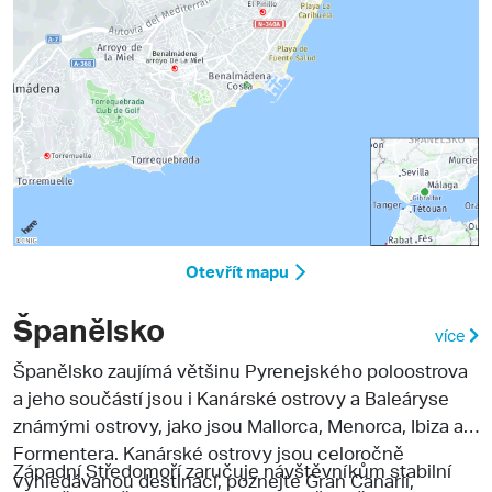
Otevřít mapu
Španělsko
více
Španělsko
zaujímá většinu Pyrenejského poloostrova
a jeho součástí jsou i
Kanárské ostrovy a Baleáryse
známými ostrovy, jako jsou Mallorca, Menorca, Ibiza a
Formentera. Kanárské ostrovy jsou celoročně
Západní Středomoří zaručuje návštěvníkům stabilní
vyhledávanou destinací, poznejte Gran Canarii,