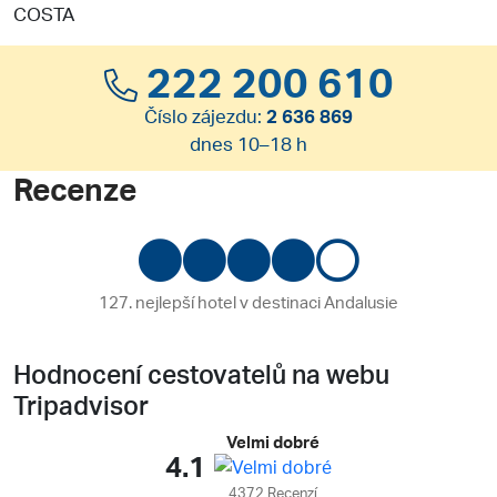
COSTA
222 200 610
Číslo zájezdu:
2 636 869
dnes 10–18 h
Recenze
127. nejlepší hotel v destinaci Andalusie
Hodnocení cestovatelů na webu
Tripadvisor
Velmi dobré
4.1
4372 Recenzí