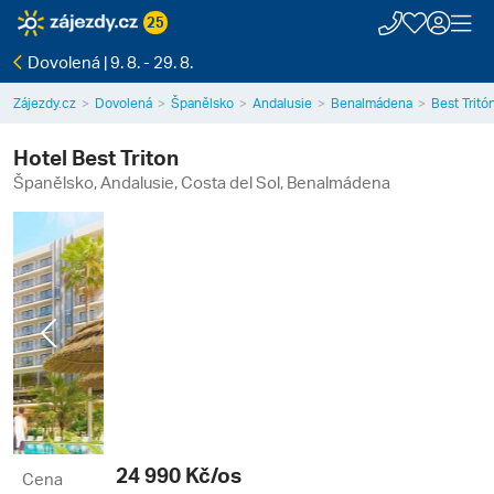
25
Dovolená | 9. 8. - 29. 8.
Zájezdy.cz
Dovolená
Španělsko
Andalusie
Benalmádena
Best Tritó
Hotel Best Triton
Španělsko, Andalusie, Costa del Sol, Benalmádena
Previous
Next
24 990
Kč/os
Cena