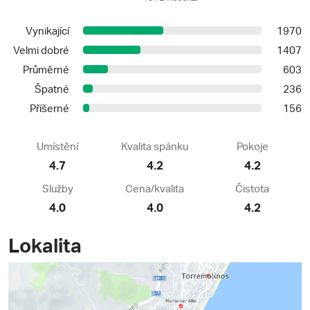
Vynikající
1970
Velmi dobré
1407
Průměrné
603
Špatné
236
Příšerné
156
Umístění
Kvalita spánku
Pokoje
4.7
4.2
4.2
Služby
Cena/kvalita
Čistota
4.0
4.0
4.2
Lokalita