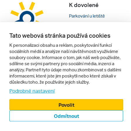
K dovolené
Parkování u letiště
Cestovní pojištění
Tato webová stránka používá cookies
Dárkové poukazy
K personalizaci obsahu a reklam, poskytování funkcí
Inspirace pro vaše cesty
sociálních médií a analýze naší návštěvnosti využíváme
soubory cookie. Informace o tom, jak náš web používáte,
sdílíme se svými partnery pro sociální média, inzerci a
Doporučujeme
Pro vás
analýzy. Partneři tyto údaje mohou zkombinovat s dalšími
informacemi, které jste jim poskytli nebo které získali v
Recenze hotelů
Obchodní podmínky
důsledku toho, že používáte jejich služby.
Rady na cestu
Kontakty
Podrobné nastavení
Cestovní kanceláře
Nastavení cookies
Povolit
Zájazdy.sk
Mobilní verze webu
Odmítnout
Sledujte nás