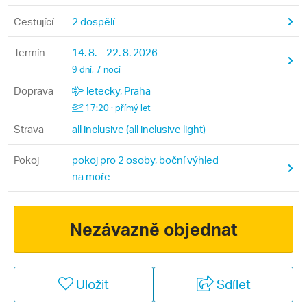
Cestující
2 dospělí
Termín
14. 8. – 22. 8. 2026
9 dní, 7 nocí
Doprava
letecky, Praha
17:20 · přímý let
Strava
all inclusive (all inclusive light)
Pokoj
pokoj pro 2 osoby, boční výhled
na moře
Nezávazně objednat
Uložit
Sdílet