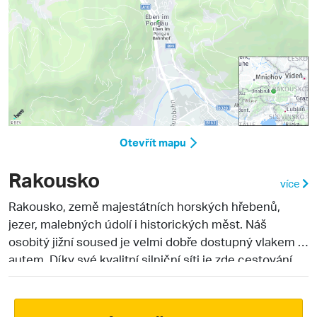
Otevřít mapu
Rakousko
více
Rakousko
, země majestátních horských hřebenů,
jezer, malebných údolí i historických měst. Náš
osobitý jižní soused je velmi dobře dostupný vlakem i
autem. Díky své kvalitní silniční síti je zde cestování
pohodlné a rychlé.
Velká část rakouského území je
tvořena alpským masivem, který je nejčastějším cílem
českých turistů v letních i zimních měsících.