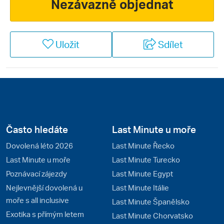
Nezávazně objednat
Všeobecně vysoká kvalita služeb i možnosti vyžití pro
rodiny s dětmi jsou jistotou, se kterou můžete
cestovat do této země. Služby jsou ve velmi vyspělém
Uložit
Sdílet
Rakousku precizní a mnohdy překvapí. Cílem
nádherné letní dovolené mohou být horské túry, nebo
wellness odpočinek u vyhlášených rakouských jezer.
Rakousko je lyžařskou velmocí a v zimě místní
obyvatelé žijí všemi sporty spojenými s bílým
prašanem na sjezdovkách. Navštivte nejoblíbenější
střediska českých lyžařů Dachstein West nebo
Často hledáte
Last Minute u moře
Dachstein / Schladming.
Dovolená léto 2026
Last Minute Řecko
Last Minute u moře
Last Minute Turecko
Poznávací zájezdy
Last Minute Egypt
Nejlevnější dovolená u
Last Minute Itálie
moře s all inclusive
Last Minute Španělsko
Exotika s přímým letem
Last Minute Chorvatsko