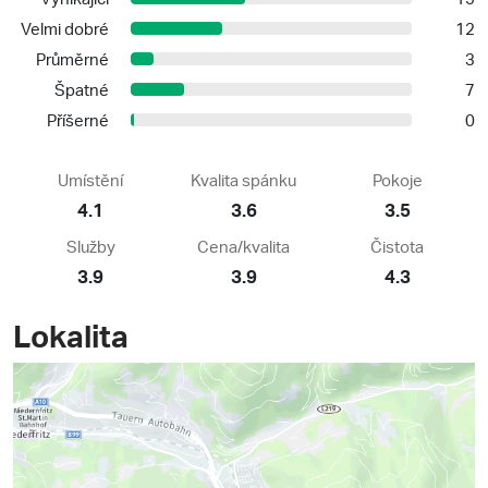
Velmi dobré
12
Průměrné
3
Špatné
7
Příšerné
0
Umístění
Kvalita spánku
Pokoje
4.1
3.6
3.5
Služby
Cena/kvalita
Čistota
3.9
3.9
4.3
Lokalita