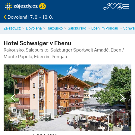
25
Dovolená | 7. 8. - 18. 8.
Zájezdy.cz
Dovolená
Rakousko
Salcbursko
Eben im Pongau
Schwai
Hotel Schwaiger v Ebenu
Rakousko, Salcbursko, Salzburger Sportwelt Amadé, Eben /
Monte Popolo, Eben im Pongau
Previous
Next