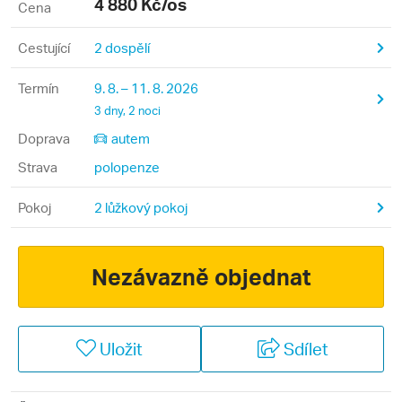
4 880
Kč/os
Cena
Cestující
2 dospělí
Termín
9. 8. – 11. 8. 2026
3 dny, 2 noci
Doprava
autem
Strava
polopenze
Pokoj
2 lůžkový pokoj
Nezávazně objednat
Uložit
Sdílet