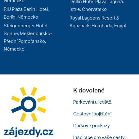
Německo
Delfin Hotel Plava Laguna,
RIU Plaza Berlin Hotel,
Istrie, Chorvatsko
Berlín, Německo
Royal Lagoons Resort &
Steigenberger Hotel
Aquapark, Hurghada, Egypt
Sonne, Meklenbursko-
Přední Pomořansko,
Německo
K dovolené
Parkování u letiště
Cestovní pojištění
Dárkové poukazy
Inspirace pro vaše cesty