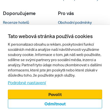
Doporučujeme
Pro vás
Recenze hotelů
Obchodní podmínky
Rady na cestu
Kontakty
Tato webová stránka používá cookies
Cestovní kanceláře
Nastavení cookies
K personalizaci obsahu a reklam, poskytování funkcí
sociálních médií a analýze naší návštěvnosti využíváme
Zájazdy.sk
Verze webu pro PC
soubory cookie. Informace o tom, jak náš web používáte,
sdílíme se svými partnery pro sociální média, inzerci a
Sledujte nás
analýzy. Partneři tyto údaje mohou zkombinovat s dalšími
informacemi, které jste jim poskytli nebo které získali v
důsledku toho, že používáte jejich služby.
Podrobné nastavení
Povolit
Odmítnout
© 2000 - 2026, Zájezdy.cz