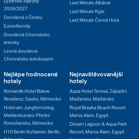
Lyžařské zájezdy
Last Minute Albánie
2026/2027
Last Minute Kypr
Dovolená v Česku
Last Minute Černá Hora
Eurovíkendy
Dovolená Chorvatsko
letecky
Levná dovolená
Chorvatsko autobusem
Nejlépe hodnocené
Nejnavštěvovanější
hotely
hotely
Romantik Hotel Bülow
Aqua Hotel Termal, Západní
Residenz, Sasko, Německo
Maďarsko, Maďarsko
Hotel am Jungfernstieg,
Royal Brayka Beach Resort,
Meklenbursko-Přední
Marsa Alam, Egypt
Pomořansko, Německo
Dream Lagoon & Aqua Park
H10 Berlin Ku'damm, Berlín,
Resort, Marsa Alam, Egypt