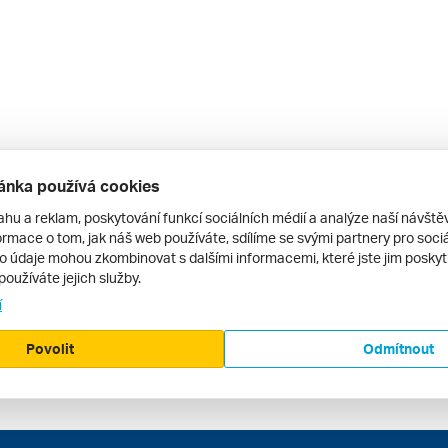
ánka používá cookies
ahu a reklam, poskytování funkcí sociálních médií a analýze naší návšt
rmace o tom, jak náš web používáte, sdílíme se svými partnery pro sociál
to údaje mohou zkombinovat s dalšími informacemi, které jste jim poskytli
používáte jejich služby.
í
Povolit
Odmítnout