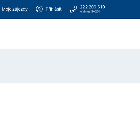
222 200 610
Moje zájezdy
Přihlásit
dnes 8–20 h