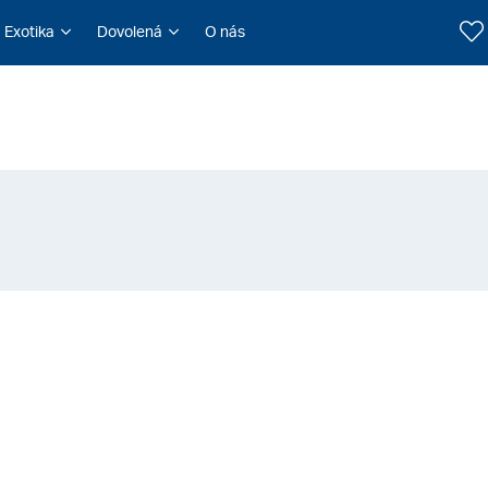
Exotika
Dovolená
O nás