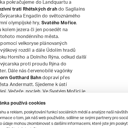
rska pokračujeme do Landquartu a
ivní trati Rhétských drah
do Sagliains
o Švýcarska Engadin do světoznámého
imní olympijské hry,
Svatého Mořice
.
kolem jezera či jen posedět na
mi tohoto mondénního města.
k pomocí velkoryse plánovaných
 výškový rozdíl a dále Údolím hradů
ku Horního a Dolního Rýna, odkud další
ýcarska proti proudu Rýna do
ter. Dále nás červenobílé vagónky
orn Gotthard Bahn
dopraví přes
ěsta Andermatt. Sjedeme k ústí
ní. Večeře, nocleh. Ve Svatém Mořici je
a. 10 CHF, který není v ceně zájezdu.
ánka používá cookies
ahu a reklam, poskytování funkcí sociálních médií a analýze naší návšt
rmace o tom, jak náš web používáte, sdílíme se svými partnery pro sociál
odkud nás modrobílé vagónky
to údaje mohou zkombinovat s dalšími informacemi, které jste jim poskytli
Rigi
. Kromě nádherných vyhlídek jistě