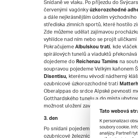
Snídaně ve vlaku. Po příjezdu do Švýca
červenými vagónky
úzkorozchodné adhez
a dále nejkrásnějším údolím východníh
střediska zimních sportů, které hostilo z
Zde můžeme udělat zajímavou procházku 
vyhlídce nad ním nebo se projít ulička
Pokračujeme
Albulskou tratí
, kde vláče
spirálových tunelů a viaduktů překonává
dojedeme do
Reichenau Tamins
na souto
soupravou pojedeme Velkým kaňonem Šv
Disentisu,
kterému vévodí nádherný kláš
ozubnicové úzkorozchodné trati
Matterh
Oberalppas do srdce Alpské pevnosti m
Gotthardského tunelu a do místa ubytová
možnost uložení zavazadel za poplatek cc
Tato webová str
3. den
K personalizaci obs
soubory cookie. Info
Po snídani pojedeme do
Arth-Goldau
, 
analýzy. Partneři ty
ozubnicové železnice vyvezou na
vrchol 