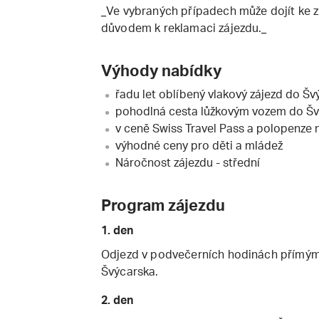
_Ve vybraných případech může dojít ke
důvodem k reklamaci zájezdu._
Výhody nabídky
řadu let oblíbený vlakový zájezd do Šv
pohodlná cesta lůžkovým vozem do Šv
v ceně Swiss Travel Pass a polopenze 
výhodné ceny pro děti a mládež
Náročnost zájezdu - střední
Program zájezdu
1. den
Odjezd v podvečerních hodinách přímý
Švýcarska.
2. den