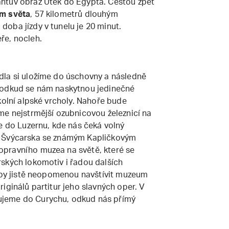
antův obraz Útěk do Egypta. Cestou zpět
em světa
, 57 kilometrů dlouhým
oba jízdy v tunelu je 20 minut.
ře, nocleh.
dla si uložíme do úschovny a následně
 odkud se nám naskytnou jedinečné
kolní alpské vrcholy. Nahoře bude
me nejstrmější ozubnicovou železnicí na
e do Luzernu, kde nás čeká volný
t Švýcarska se známým Kapličkovým
pravního muzea na světě, které se
ských lokomotiv i řadou dalších
udby jistě neopomenou navštívit muzeum
iginálů partitur jeho slavných oper. V
ujeme do Curychu, odkud nás přímý