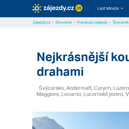
25
Last Minute
Zájezdy.cz
Dovolená
Poznávací zájezdy
Švýcarsk
Nejkrásnější k
drahami
Švýcarsko, Andermatt, Curych, Luzern, 
Maggiore, Locarno, Lucernské jezero, V