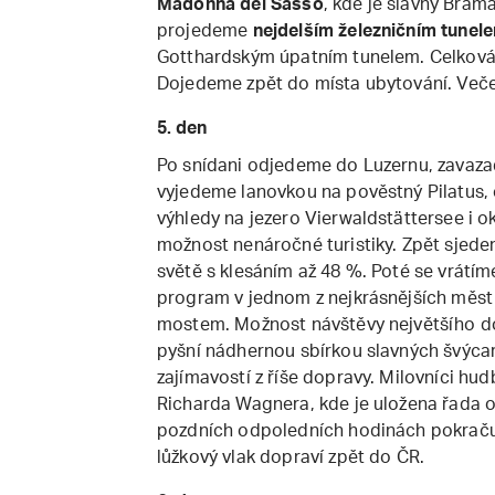
Madonna del Sasso
, kde je slavný Bram
projedeme
nejdelším železničním tunel
Gotthardským úpatním tunelem. Celková d
Dojedeme zpět do místa ubytování. Veče
5. den
Po snídani odjedeme do Luzernu, zavaza
vyjedeme lanovkou na pověstný Pilatus,
výhledy na jezero Vierwaldstättersee i o
možnost nenáročné turistiky. Zpět sjede
světě s klesáním až 48 %. Poté se vrátím
program v jednom z nejkrásnějších měs
mostem. Možnost návštěvy největšího do
pyšní nádhernou sbírkou slavných švýcar
zajímavostí z říše dopravy. Milovníci h
Richarda Wagnera, kde je uložena řada or
pozdních odpoledních hodinách pokrač
lůžkový vlak dopraví zpět do ČR.