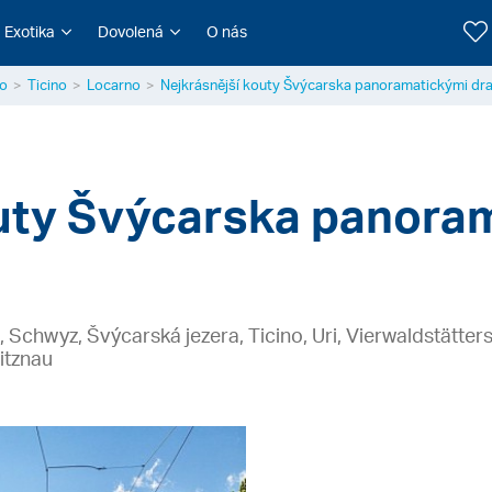
Exotika
Dovolená
O nás
o
Ticino
Locarno
Nejkrásnější kouty Švýcarska panoramatickými dra
outy Švýcarska panora
Schwyz, Švýcarská jezera, Ticino, Uri, Vierwaldstätter
itznau