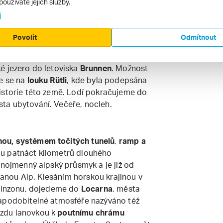
používáte jejich služby.
 náhorní planině, či návštěvu sýrárny
í
o železnice nás svými červenými
 jezeru do Vitznau
. Po krátkém pobytu,
Povolit
Odmítnout
házkou po jezerní promenádě či
ízejících typické švýcarské speciality,
é jezero do letoviska
Brunnen
. Možnost
e se na
louku Rütli
, kde byla podepsána
istorie této země. Lodí pokračujeme do
ta ubytování. Večeře, nocleh.
ou, systémem točitých tunelů
,
ramp a
u patnáct kilometrů dlouhého
jnojmenný alpský průsmyk a je již od
tranou Alp. Klesáním horskou krajinou v
llinzonu, dojedeme do
Locarna
, města
enapodobitelné atmosféře nazýváno též
zdu lanovkou k
poutnímu chrámu