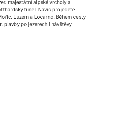
zer, majestátní alpské vrcholy a
otthardský tunel. Navíc projedete
Mořic, Luzern a Locarno. Během cesty
, plavby po jezerech i návštěvy