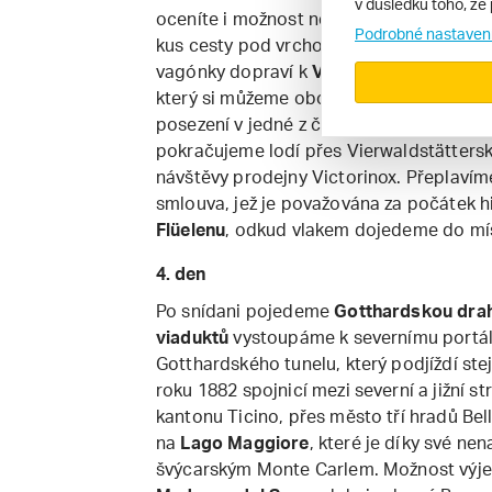
v důsledku toho, že 
oceníte i možnost nenáročné turistiky na
Podrobné nastaven
kus cesty pod vrcholem. Druhá větev tét
vagónky dopraví k
Vierwaldstätterskému
který si můžeme obohatit nedlouhou vyc
posezení v jedné z četných kavárniček nab
pokračujeme lodí přes Vierwaldstättersk
návštěvy prodejny Victorinox. Přeplavím
smlouva, jež je považována za počátek h
Flüelenu
, odkud vlakem dojedeme do mís
4. den
Po snídani pojedeme
Gotthardskou drah
viaduktů
vystoupáme k severnímu portál
Gotthardského tunelu, který podjíždí ste
roku 1882 spojnicí mezi severní a jižní s
kantonu Ticino, přes město tří hradů Be
na
Lago Maggiore
, které je díky své n
švýcarským Monte Carlem. Možnost výje