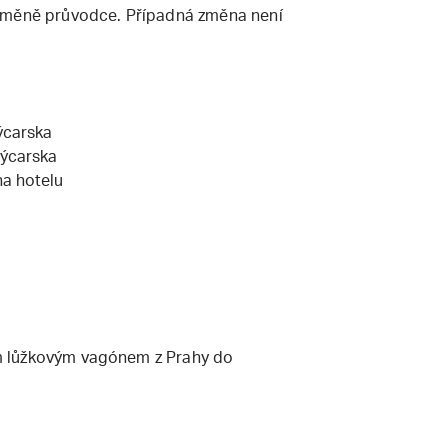
 změně průvodce. Případná změna není
ýcarska
ýcarska
na hotelu
m lůžkovým vagónem z Prahy do