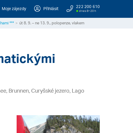
222 200 610
Moje zájezdy
Přihlásit
dnes 8–20 h
hami ***
út 8. 9. – ne 13. 9., polopenze, vlakem
matickými
see, Brunnen, Curyšské jezero, Lago