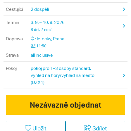
Cestující
2 dospělí
Termín
3. 9. – 10. 9. 2026
8 dní, 7 nocí
Doprava
letecky, Praha
11:50
Strava
all inclusive
Pokoj
pokoj pro 1–3 osoby standard,
výhled na hory/výhled na město
(DZX1)
Nezávazně objednat
Uložit
Sdílet