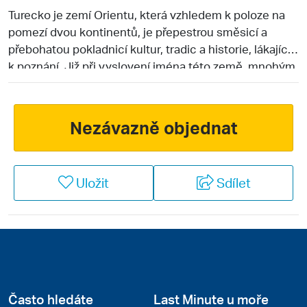
Turecko je zemí Orientu, která vzhledem k poloze na
pomezí dvou kontinentů, je přepestrou směsicí a
přebohatou pokladnicí kultur, tradic a historie, lákající
k poznání. Již při vyslovení jména této země, mnohým
z nás se vybaví nekonečné dlouhé pláže a příjemně
hřejivé paprsky slunce, klikaté uličky bazarů,
přeplněné výlohy místních vyhlášených zlatníků,
Nezávazně objednat
světoznámé pestrobarevné koberce, kterými své
paláce zdobí monarchové po celém světě, smlouvání
při nákupech suvenýrů, sladká vůně jasmínu a baklavy
Uložit
Sdílet
pouličního prodejce… Turecko se však pyšní také
jednou z nejstarších historií vůbec. Vždyť právě na
území dnešního Turecka se vyvíjely nejstarší
civilizace lidstva. Postupem času a během let a staletí
tak Chetité, Peršané, Trójané, Řekové i Římané a
mnohé další civilizace zde zanechali stopy svých
kultur a předurčili toto území jedním z nejzajímavějších
Často hledáte
Last Minute u moře
pro historiky a milovníky dějin vůbec.