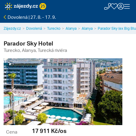
25
Dovolená | 27. 8. - 17. 9.
Zájezdy.cz
Dovolená
Turecko
Alanya
Alanya
Parador Sky (ex Big Blu
Parador Sky Hotel
Turecko, Alanya, Turecká riviéra
Previous
Next
17 911
Kč/os
Cena