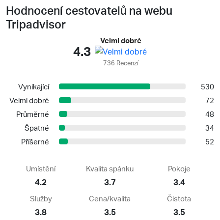
Hodnocení cestovatelů na webu
Tripadvisor
Velmi dobré
4.3
736 Recenzí
Vynikající
530
Velmi dobré
72
Průměrné
48
Špatné
34
Příšerné
52
Umístění
Kvalita spánku
Pokoje
4.2
3.7
3.4
Služby
Cena/kvalita
Čistota
3.8
3.5
3.5