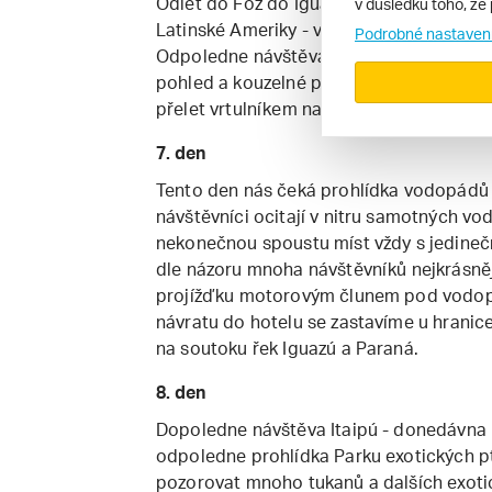
Odlet do Foz do Iguaçu, kde se nachází j
v důsledku toho, že 
Latinské Ameriky - vodopády Iguacu na hr
Podrobné nastaven
Odpoledne návštěva vodopádů na brazils
pohled a kouzelné panorama na celkovou
přelet vrtulníkem nad vodopády.
7. den
Tento den nás čeká prohlídka vodopádů 
návštěvníci ocitají v nitru samotných v
nekonečnou spoustu míst vždy s jedineč
dle názoru mnoha návštěvníků nejkrásn
projížďku motorovým člunem pod vodopád
návratu do hotelu se zastavíme u hranice
na soutoku řek Iguazú a Paraná.
8. den
Dopoledne návštěva Itaipú - donedávna n
odpoledne prohlídka Parku exotických p
pozorovat mnoho tukanů a dalších exoti