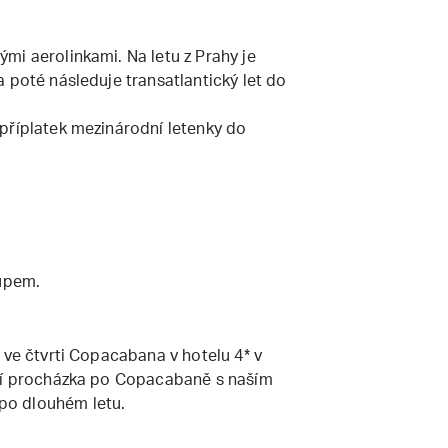
mi aerolinkami. Na letu z Prahy je
 poté následuje transatlantický let do
příplatek mezinárodní letenky do
tupem.
 ve čtvrti Copacabana v hotelu 4* v
ční procházka po Copacabaně s naším
po dlouhém letu.