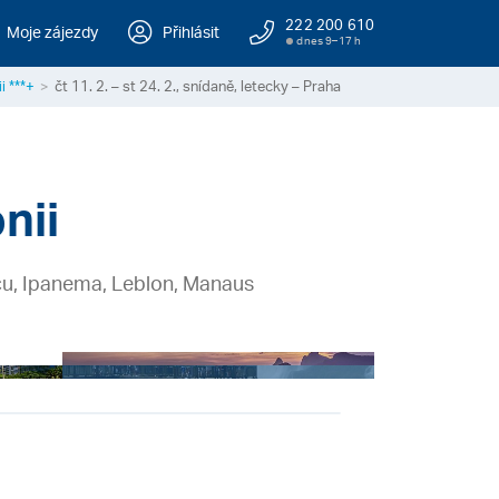
222 200 610
Moje zájezdy
Přihlásit
dnes 9–17 h
i ***+
čt 11. 2. – st 24. 2., snídaně, letecky – Praha
nii
açu, Ipanema, Leblon, Manaus
+ 15