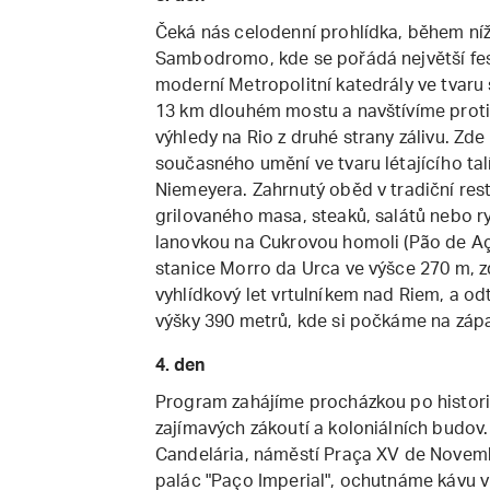
Čeká nás celodenní prohlídka, během ní
Sambodromo, kde se pořádá největší fes
moderní Metropolitní katedrály ve tvaru
13 km dlouhém mostu a navštívíme protil
výhledy na Rio z druhé strany zálivu. Z
současného umění ve tvaru létajícího ta
Niemeyera. Zahrnutý oběd v tradiční re
grilovaného masa, steaků, salátů nebo 
lanovkou na Cukrovou homoli (Pão de Aç
stanice Morro da Urca ve výšce 270 m, z
vyhlídkový let vrtulníkem nad Riem, a o
výšky 390 metrů, kde si počkáme na záp
4. den
Program zahájíme procházkou po histor
zajímavých zákoutí a koloniálních budov
Candelária, náměstí Praça XV de Novemb
palác "Paço Imperial", ochutnáme kávu v 