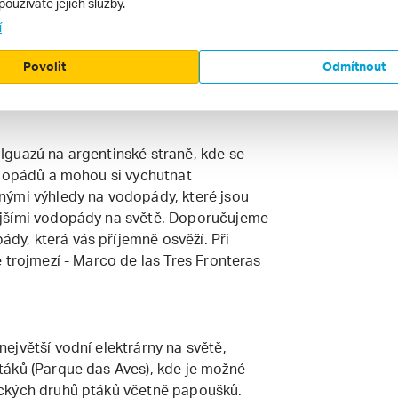
edna z největších přírodních atrakcí
používáte jejich služby.
anicích Brazílie a Argentiny.
í
ké straně, která Vám umožní ucelený
 šířku vodopádů. Fakultativně je možný
Povolit
Odmítnout
Iguazú na argentinské straně, kde se
odopádů a mohou si vychutnat
nými výhledy na vodopády, které jsou
ějšími vodopády na světě. Doporučujeme
y, která vás příjemně osvěží. Při
 trojmezí - Marco de las Tres Fronteras
ejvětší vodní elektrárny na světě,
táků (Parque das Aves), kde je možné
ckých druhů ptáků včetně papoušků.