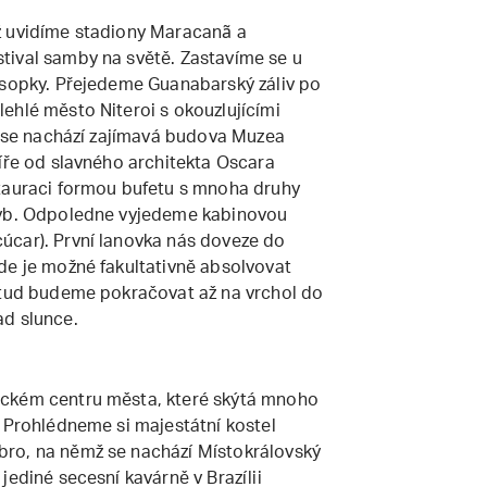
ž uvidíme stadiony Maracanã a
tival samby na světě. Zastavíme se u
 sopky. Přejedeme Guanabarský záliv po
ehlé město Niteroi s okouzlujícími
de se nachází zajímavá budova Muzea
líře od slavného architekta Oscara
stauraci formou bufetu s mnoha druhy
ryb. Odpoledne vyjedeme kabinovou
úcar). První lanovka nás doveze do
de je možné fakultativně absolvovat
dtud budeme pokračovat až na vrchol do
ad slunce.
ickém centru města, které skýtá mnoho
. Prohlédneme si majestátní kostel
ro, na němž se nachází Místokrálovský
jediné secesní kavárně v Brazílii