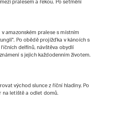
mezi pralesem a řekou. Po setmění
ka v amazonském pralese s místním
ungli". Po obědě projížďka v kánoích s
říčních delfínů, návštěva obydlí
známení s jejich každodenním životem.
ovat východ slunce z říční hladiny. Po
 na letiště a odlet domů.