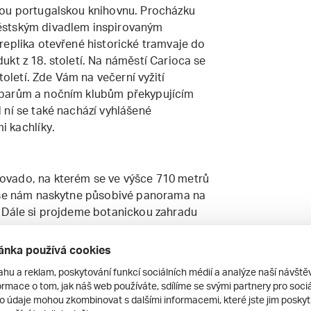
kou portugalskou knihovnu. Procházku
ěstským divadlem inspirovaným
replika otevřené historické tramvaje do
kt z 18. století. Na náměstí Carioca se
toletí. Zde Vám na večerní vyžití
 barům a nočním klubům překypujícím
 ní se také nachází vyhlášené
 kachlíky.
ovado, na kterém se ve výšce 710 metrů
d se nám naskytne působivé panorama na
. Dále si projdeme botanickou zahradu
., uvidíme pláže Leblon, Ipanema, São
ínu (únor/březen) je možné fakultativně
ánka používá cookies
alu na Sambodromu.
ahu a reklam, poskytování funkcí sociálních médií a analýze naší návšt
rmace o tom, jak náš web používáte, sdílíme se svými partnery pro sociál
to údaje mohou zkombinovat s dalšími informacemi, které jste jim poskytli