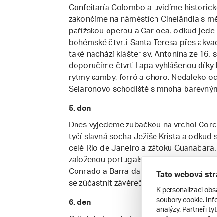
Confeitaría Colombo a uvidíme historic
zakončíme na náměstích Cinelândia s m
pařížskou operou a Carioca, odkud jede 
bohémské čtvrti Santa Teresa přes akvadu
také nachází klášter sv. Antonína ze 16. s
doporučíme čtvrť Lapa vyhlášenou díky
rytmy samby, forró a choro. Nedaleko od
Selaronovo schodiště s mnoha barevnými
5. den
Dnes vyjedeme zubačkou na vrchol Corc
tyčí slavná socha Ježíše Krista a odku
celé Rio de Janeiro a zátoku Guanabara
založenou portugalským králem Janem VI
Conrado a Barra da Tijuca. V jarním term
Tato webová str
se zúčastnit závěrečného defilé karnev
K personalizaci obs
soubory cookie. Info
6. den
analýzy. Partneři ty