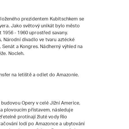
založeného prezidentem Kubitschkem se
yera. Jako světový unikát bylo město
 1956 - 1960 uprostřed savany.
, Národní divadlo ve tvaru aztécké
, Senát a Kongres. Nádherný výhled na
ěže. Nocleh.
sfer na letiště a odlet do Amazonie.
í budovou Opery v celé Jižní Americe,
m a plovoucím přístavem, následuje
řetelně protínají žluté vody Rio
račování lodí po Amazonce a ubytování