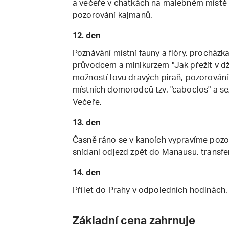
a večeře v chatkách na malebném místě 
pozorování kajmanů.
12. den
Poznávání místní fauny a flóry, procház
průvodcem a minikurzem "Jak přežít v dž
možností lovu dravých piraň, pozorování 
místních domorodců tzv. "caboclos" a se
Večeře.
13. den
Časně ráno se v kanoích vypravíme pozor
snídani odjezd zpět do Manausu, transfer
14. den
Přílet do Prahy v odpoledních hodinách.
Základní cena zahrnuje