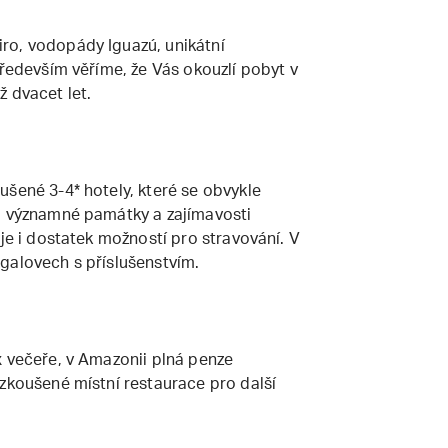
ro, vodopády Iguazú, unikátní
především věříme, že Vás okouzlí pobyt v
 dvacet let.
ušené 3-4* hotely, které se obvykle
ou významné památky a zajímavosti
 je i dostatek možností pro stravování. V
galovech s příslušenstvím.
x večeře, v Amazonii plná penze
yzkoušené místní restaurace pro další