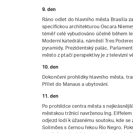
9. den
Ráno odlet do hlavního města Brasília 
specifickou architekturou Oscara Nieme
téměř celé vybudováno účelně během let
Moderní katedrála, náměstí Tres Poderes
pyramidy, Prezidentský palác, Parlament
město z ptačí perspektivy je z televizní v
10. den
Dokončení prohlídky hlavního města, tran
Přílet do Manaus a ubytování.
11. den
Po prohlídce centra města s nejkrásnějš
městskou tržnicí navrženou Ing. Eiffele
odjezd lodí k úžasnému soutoku, kde se z
Solimões s černou řekou Rio Negro. Pok