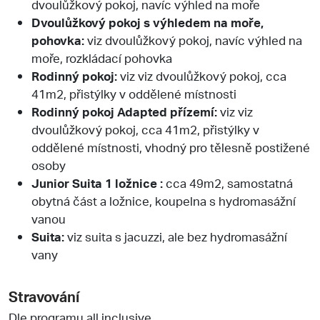
dvoulůžkový pokoj, navíc výhled na moře
Dvoulůžkový pokoj s výhledem na moře,
pohovka:
viz dvoulůžkový pokoj, navíc výhled na
moře, rozkládací pohovka
Rodinný pokoj:
viz viz dvoulůžkový pokoj, cca
41m2, přistýlky v oddělené místnosti
Rodinný pokoj Adapted přízemí:
viz viz
dvoulůžkový pokoj, cca 41m2, přistýlky v
oddělené místnosti, vhodný pro tělesně postižené
osoby
Junior Suita 1 ložnice :
cca 49m2, samostatná
obytná část a ložnice, koupelna s hydromasážní
vanou
Suita:
viz suita s jacuzzi, ale bez hydromasážní
vany
Stravování
Dle programu all inclusive