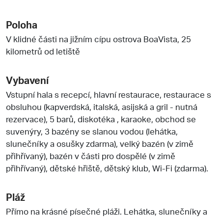
Poloha
V klidné části na jižním cípu ostrova BoaVista, 25
kilometrů od letiště
Vybavení
Vstupní hala s recepcí, hlavní restaurace, restaurace s
obsluhou (kapverdská, italská, asijská a gril - nutná
rezervace), 5 barů, diskotéka , karaoke, obchod se
suvenýry, 3 bazény se slanou vodou (lehátka,
slunečníky a osušky zdarma), velký bazén (v zimě
přihřívaný), bazén v části pro dospělé (v zimě
přihřívaný), dětské hřiště, dětský klub, Wi-Fi (zdarma).
Pláž
Přímo na krásné písečné pláži. Lehátka, slunečníky a