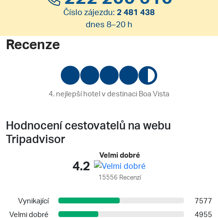
Číslo zájezdu:
2 481 438
dnes 8–20 h
Recenze
4. nejlepší hotel v destinaci Boa Vista
Hodnocení cestovatelů na webu
Tripadvisor
Velmi dobré
4.2
15556 Recenzí
Vynikající
7577
Velmi dobré
4955