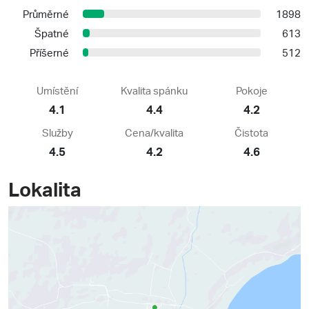
Průměrné
1898
Špatné
613
Příšerné
512
Umístění
Kvalita spánku
Pokoje
4.1
4.4
4.2
Služby
Cena/kvalita
Čistota
4.5
4.2
4.6
Lokalita