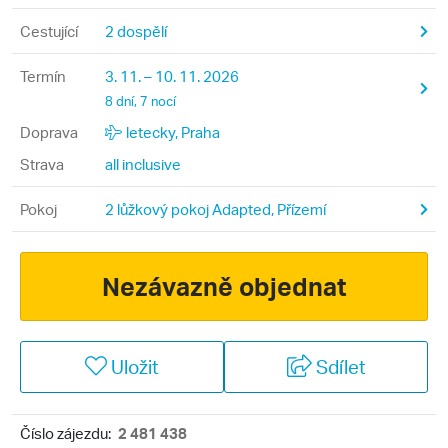
Cestující
2 dospělí
Termín
3. 11. – 10. 11. 2026
8 dní, 7 nocí
Doprava
letecky, Praha
Strava
all inclusive
Pokoj
2 lůžkový pokoj Adapted, Přízemí
Nezávazně objednat
Uložit
Sdílet
Číslo zájezdu:
2 481 438