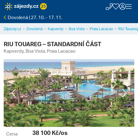
25
Dovolená | 27. 10. - 17. 11.
Zájezdy.cz
Dovolená
Kapverdy
Boa Vista
Praia Lacacao
RIU Touareg
RIU TOUAREG – STANDARDNÍ ČÁST
Kapverdy, Boa Vista, Praia Lacacao
Previous
Next
38 100
Kč/os
Cena