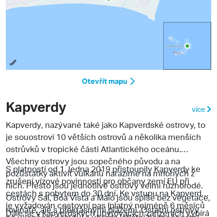
Otevřít mapu
Kapverdy
více
Kapverdy
, nazývané také jako Kapverdské ostrovy, to
je souostroví 10 větších ostrovů a několika menších
ostrůvků v tropické části Atlantického oceánu.
Všechny ostrovy jsou sopečného původu a na
S platností od 1. ledna 2019 přistoupily Kapverdy ke
pozůstatky aktivit vulkánů narazíme na mnohých z
zrušení vízové povinnosti pro občany zemí EU při
nich. Přesto jsou jednotlivé ostrovy velmi různorodé.
cestách s pobytem do 30 dní. Ke vstupu na Kapverdy
Ostrovy
Sal, Boa Vista a Maio
jsou spíše bez vegetace,
je vyžadován cestovní pas (platný nejméně 6 měsíců
rovinaté, ale s překrásnými plážemi. Ostatní ostrovy
Dále se v kapverdských ubytovacích zařízeních vybírá