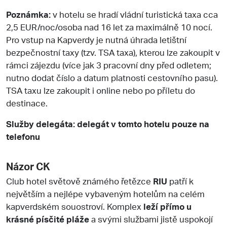
Poznámka:
v hotelu se hradí vládní turistická taxa cca
2,5 EUR/noc/osoba nad 16 let za maximálně 10 nocí.
Pro vstup na Kapverdy je nutná úhrada letištní
bezpečnostní taxy (tzv. TSA taxa), kterou lze zakoupit v
rámci zájezdu (více jak 3 pracovní dny před odletem;
nutno dodat číslo a datum platnosti cestovního pasu).
TSA taxu lze zakoupit i online nebo po příletu do
destinace.
Služby delegáta: delegát v tomto hotelu pouze na
telefonu
Názor CK
Club hotel světově známého řetězce
RIU
patří k
největším a nejlépe vybaveným hotelům na celém
kapverdském souostroví. Komplex
leží přímo u
krásné písčité pláže
a svými službami jistě uspokojí