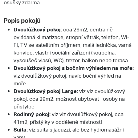
osušky zdarma
Popis pokojů
Dvoulůžkový pokoj:
cca 26m2, centrálně
ovládaná klimatizace, stropní větrák, telefon, Wi-
Fi, TV se satelitním příjmem, malá lednička, varná
konvice, vlastní sociální zařízení (koupelna,
vysoušeč vlasů, WC), trezor, balkon nebo terasa
Dvoulůžkový pokoj s bočním výhledem na moře:
viz dvoulůžkový pokoj, navíc boční výhled na
moře
Dvoulůžkový pokoj Large:
viz viz dvoulůžkový
pokoj, cca 29m2, možnost ubytovat i osoby na
přistýlce
Rodinný pokoj:
viz viz dvoulůžkový pokoj, cca
41m2, přistýlky v oddělené místnosti
Suita:
viz suita s jacuzzi, ale bez hydromasážní
vany