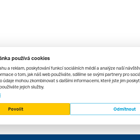
ánka používá cookies
ahu a reklam, poskytování funkcí sociálních médií a analýze naší návšt
rmace o tom, jak náš web používáte, sdílíme se svými partnery pro sociál
to údaje mohou zkombinovat s dalšími informacemi, které jste jim poskytli
používáte jejich služby.
í
Povolit
Odmítnout