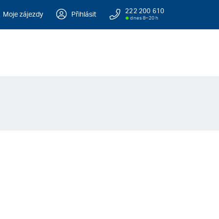
222 200 610
Moje zájezdy
Přihlásit
dnes 8–20 h