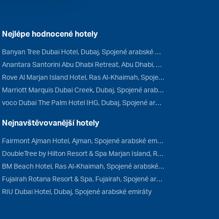
Nejlépe hodnocené hotely
Banyan Tree Dubai Hotel, Dubaj, Spojené arabské emiráty
Anantara Santorini Abu Dhabi Retreat, Abu Dhabi, Spojené arabské emiráty
Rove Al Marjan Island Hotel, Ras Al-Khaimah, Spojené arabské emiráty
Marriott Marquis Dubai Creek, Dubaj, Spojené arabské emiráty
voco Dubai The Palm Hotel IHG, Dubaj, Spojené arabské emiráty
Nejnavštěvovanější hotely
Fairmont Ajman Hotel, Ajman, Spojené arabské emiráty
DoubleTree by Hilton Resort & Spa Marjan Island, Ras Al-Khaimah, Spojené arabské emiráty
BM Beach Hotel, Ras Al-Khaimah, Spojené arabské emiráty
Fujairah Rotana Resort & Spa, Fujairah, Spojené arabské emiráty
RIU Dubai Hotel, Dubaj, Spojené arabské emiráty