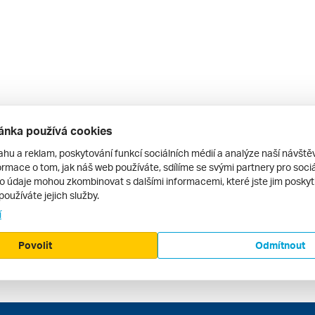
ánka používá cookies
ahu a reklam, poskytování funkcí sociálních médií a analýze naší návšt
rmace o tom, jak náš web používáte, sdílíme se svými partnery pro sociál
to údaje mohou zkombinovat s dalšími informacemi, které jste jim poskytli
používáte jejich služby.
í
Povolit
Odmítnout