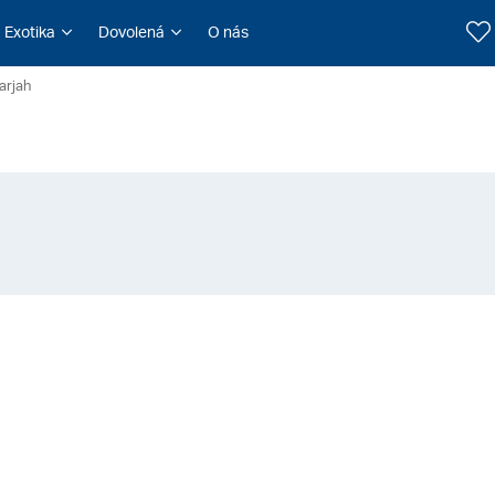
Exotika
Dovolená
O nás
arjah