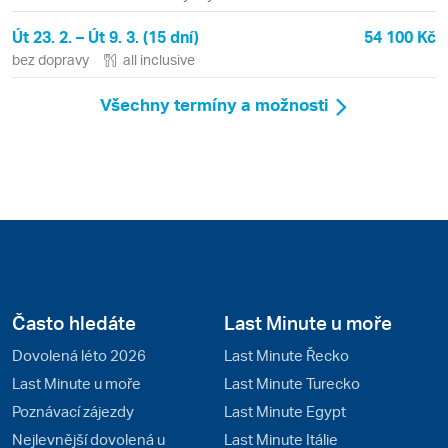
Vincenc a Grenadiny
Út 23. 2. – Út 9. 3. (15 dní)
54 100 Kč
bez dopravy
all inclusive
Všechny termíny a možnosti
Často hledáte
Last Minute u moře
Dovolená léto 2026
Last Minute Řecko
Last Minute u moře
Last Minute Turecko
Poznávací zájezdy
Last Minute Egypt
Nejlevnější dovolená u
Last Minute Itálie