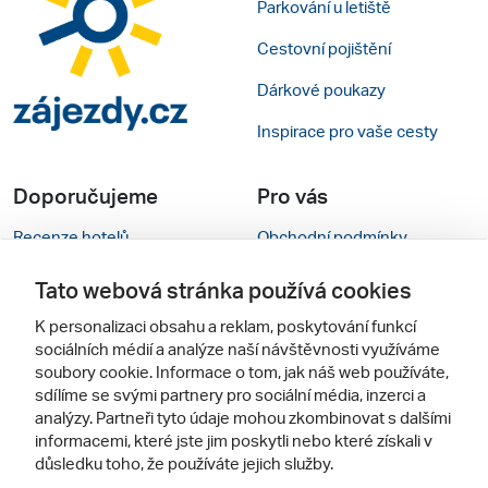
Parkování u letiště
Cestovní pojištění
Dárkové poukazy
Inspirace pro vaše cesty
Doporučujeme
Pro vás
Recenze hotelů
Obchodní podmínky
Rady na cestu
Kontakty
Tato webová stránka používá cookies
Cestovní kanceláře
Nastavení cookies
K personalizaci obsahu a reklam, poskytování funkcí
sociálních médií a analýze naší návštěvnosti využíváme
Zájazdy.sk
Mobilní verze webu
soubory cookie. Informace o tom, jak náš web používáte,
sdílíme se svými partnery pro sociální média, inzerci a
analýzy. Partneři tyto údaje mohou zkombinovat s dalšími
Sledujte nás
informacemi, které jste jim poskytli nebo které získali v
důsledku toho, že používáte jejich služby.