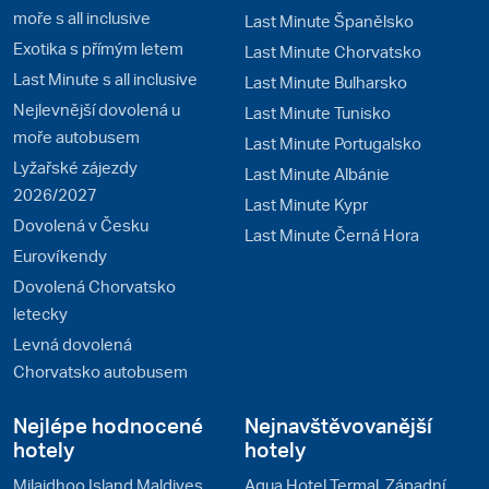
moře s all inclusive
Last Minute Španělsko
Exotika s přímým letem
Last Minute Chorvatsko
Last Minute s all inclusive
Last Minute Bulharsko
Nejlevnější dovolená u
Last Minute Tunisko
moře autobusem
Last Minute Portugalsko
Lyžařské zájezdy
Last Minute Albánie
2026/2027
Last Minute Kypr
Dovolená v Česku
Last Minute Černá Hora
Eurovíkendy
Dovolená Chorvatsko
letecky
Levná dovolená
Chorvatsko autobusem
Nejlépe hodnocené
Nejnavštěvovanější
hotely
hotely
Milaidhoo Island Maldives
Aqua Hotel Termal, Západní