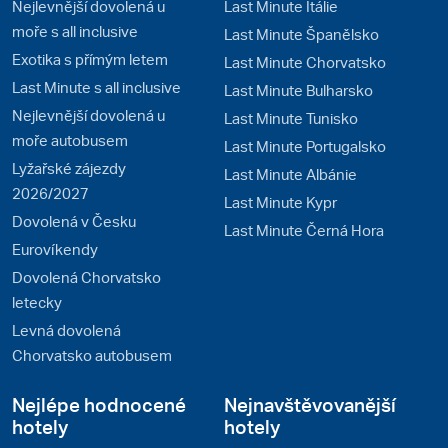
Nejlevnější dovolená u
Last Minute Itálie
moře s all inclusive
Last Minute Španělsko
Exotika s přímým letem
Last Minute Chorvatsko
Last Minute s all inclusive
Last Minute Bulharsko
Nejlevnější dovolená u
Last Minute Tunisko
moře autobusem
Last Minute Portugalsko
Lyžařské zájezdy
Last Minute Albánie
2026/2027
Last Minute Kypr
Dovolená v Česku
Last Minute Černá Hora
Eurovíkendy
Dovolená Chorvatsko
letecky
Levná dovolená
Chorvatsko autobusem
Nejlépe hodnocené
Nejnavštěvovanější
hotely
hotely