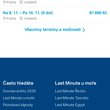
Praha
snídaně
Ne 8. 11. – Po 16. 11. (9 dní)
81 690 Kč
Praha
snídaně
Všechny termíny a možnosti
Často hledáte
Last Minute u moře
Dovolená léto 2026
Last Minute Řecko
Last Minute u moře
Last Minute Turecko
Poznávací zájezdy
Last Minute Egypt