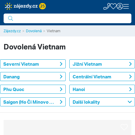
25
Zájezdy.cz
Dovolená
Vietnam
Dovolená
Vietnam
Severní Vietnam
Jižní Vietnam
Danang
Centrální Vietnam
Phu Quoc
Hanoi
Saigon (Ho Či Minovo město)
Další lokality