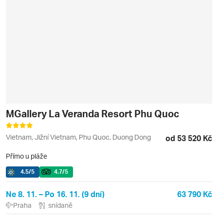
MGallery La Veranda Resort Phu Quoc
Vietnam, Jižní Vietnam, Phu Quoc, Duong Dong
od 53 520 Kč
Přímo u pláže
4.5
/5
4.7
/5
Ne 8. 11. – Po 16. 11. (9 dní)
63 790 Kč
Praha
snídaně