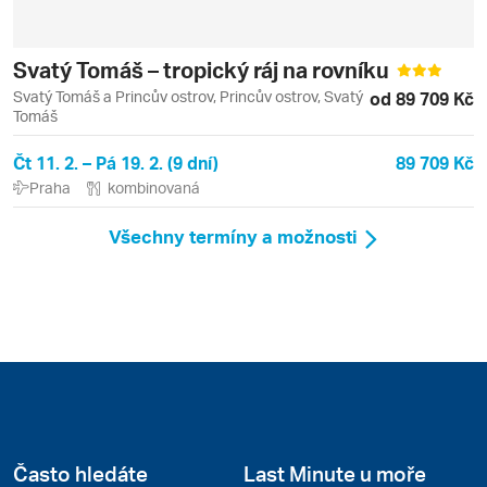
Svatý Tomáš – tropický ráj na rovníku
Svatý Tomáš a Princův ostrov, Princův ostrov, Svatý
od 89 709 Kč
Tomáš
Čt 11. 2. – Pá 19. 2. (9 dní)
89 709 Kč
Praha
kombinovaná
Všechny termíny a možnosti
Často hledáte
Last Minute u moře