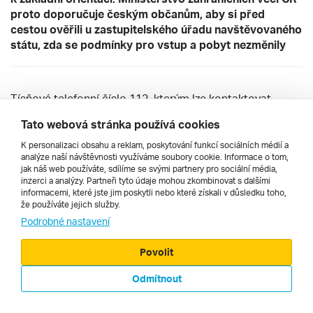
proto doporučuje českým občanům, aby si před
cestou ověřili u zastupitelského úřadu navštěvovaného
státu, zda se podmínky pro vstup a pobyt nezměnily
Tísňové telefonní číslo 112, kterým lze kontaktovat
současně policii, zdravotníky, hasiče a další
Tato webová stránka používá cookies
pohotovostní služby. Je funkční 24 hodin denně po celý
rok.
K personalizaci obsahu a reklam, poskytování funkcí sociálních médií a
analýze naší návštěvnosti využíváme soubory cookie. Informace o tom,
Občanská garda (Guardia Civil): 062
jak náš web používáte, sdílíme se svými partnery pro sociální média,
Národní policie (Policía Nacional): 091
inzerci a analýzy. Partneři tyto údaje mohou zkombinovat s dalšími
Záchranná služba (Samur): 092
informacemi, které jste jim poskytli nebo které získali v důsledku toho,
(Mezinárodní volací znak Španělska je: 34)
že používáte jejich služby.
převzato z databáze Informace pro turistické cesty
Podrobné nastavení
konzulárního odboru MZV
Povolit
© 2000 - 2026, Zájezdy.cz
Odmítnout