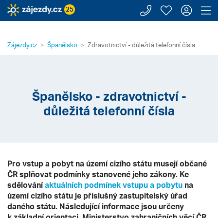
Zavolejte n
Moje záj
Přihl
Z
25
Zájezdy.cz
Španělsko
Zdravotnictví - důležitá telefonní čísla
Španělsko - zdravotnictví -
důležitá telefonní čísla
Pro vstup a pobyt na území cizího státu musejí občané
ČR splňovat podmínky stanovené jeho zákony. Ke
sdělování
aktuálních podmínek vstupu a pobytu
na
území cizího státu je příslušný zastupitelský úřad
daného státu. Následující informace jsou určeny
k základní orientaci. Ministerstvo zahraničních věcí ČR