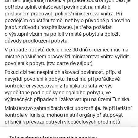
zařízení (nejčastěji hotel). V případě soukromých cest je
potřeba splnit ohlašovací povinnost na místně
příslušném pracovišti policie/ministerstva vnitra. Při
pozdějším opuštění země, než bylo původně plánováno
(např. z důvodu hospitalizace), je třeba požádat
o výstupní vízum na policii v místě pobytu a doložit
důvody prodloužení pobytu.
V případě pobytů delších než 90 dnů si cizinec musí na
místně příslušném pracovišti ministerstva vnitra vyřídit
povolení k pobytu (tzv. carte de séjour).
Pokud cizinec nesplní ohlašovací povinnost, příp. si
nevyřídí povolení k pobytu, hrozí mu při pořádkové
kontrole, či vycestování z Tuniska pokuta ve výši
vypočítané podle délky nelegálního pobytu, ve
výjimečných případech i zákaz vstupu na území Tuniska.
Ministerstvo zahraničních věcí upozorňuje, že při letištní
kontrole v Tunisku mohou místní orgány přistupovat
přísněji k převozu ostrých víceúčelových předmětů
v odbavených zavazadlech. Doporučujeme cestujícím,
aby zvážili jejich přepravu a předešli tak možným
Tato webová stránka používá cookies