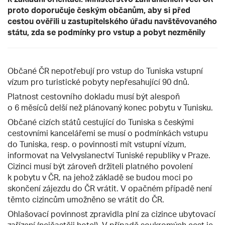
proto doporučuje českým občanům, aby si před
cestou ověřili u zastupitelského úřadu navštěvovaného
státu, zda se podmínky pro vstup a pobyt nezměnily
Občané ČR nepotřebují pro vstup do Tuniska vstupní
vízum pro turistické pobyty nepřesahující 90 dnů.
Platnost cestovního dokladu musí být alespoň
o 6 měsíců delší než plánovaný konec pobytu v Tunisku.
Občané cizích států cestující do Tuniska s českými
cestovními kancelářemi se musí o podmínkách vstupu
do Tuniska, resp. o povinnosti mít vstupní vízum,
informovat na Velvyslanectví Tuniské republiky v Praze.
Cizinci musí být zároveň držiteli platného povolení
k pobytu v ČR, na jehož základě se budou moci po
skončení zájezdu do ČR vrátit. V opačném případě není
těmto cizincům umožněno se vrátit do ČR.
Ohlašovací povinnost zpravidla plní za cizince ubytovací