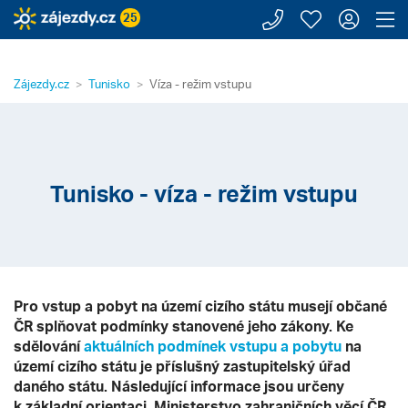
Zavolejte n
Moje záj
Přihl
Z
25
Zájezdy.cz
Tunisko
Víza - režim vstupu
Tunisko - víza - režim vstupu
Pro vstup a pobyt na území cizího státu musejí občané
ČR splňovat podmínky stanovené jeho zákony. Ke
sdělování
aktuálních podmínek vstupu a pobytu
na
území cizího státu je příslušný zastupitelský úřad
daného státu. Následující informace jsou určeny
k základní orientaci. Ministerstvo zahraničních věcí ČR