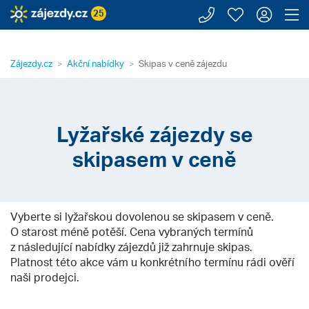
Zavolejte n
Moje záj
Přihl
Z
25
Zájezdy.cz
Akční nabídky
Skipas v ceně zájezdu
Lyžařské zájezdy se
skipasem v ceně
Vyberte si lyžařskou dovolenou se skipasem v ceně.
O starost méně potěší. Cena vybraných termínů
z následující nabídky zájezdů již zahrnuje skipas.
Platnost této akce vám u konkrétního termínu rádi ověří
naši prodejci.