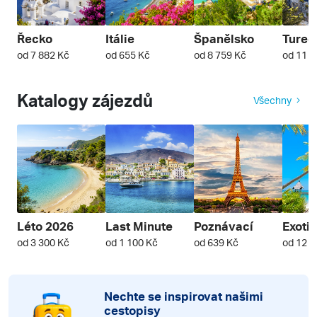
Řecko
Itálie
Španělsko
Turec
od 7 882 Kč
od 655 Kč
od 8 759 Kč
od 11 3
Katalogy zájezdů
Všechny
Léto 2026
Last Minute
Poznávací
Exoti
od 3 300 Kč
od 1 100 Kč
od 639 Kč
od 12 4
Nechte se inspirovat našimi
cestopisy