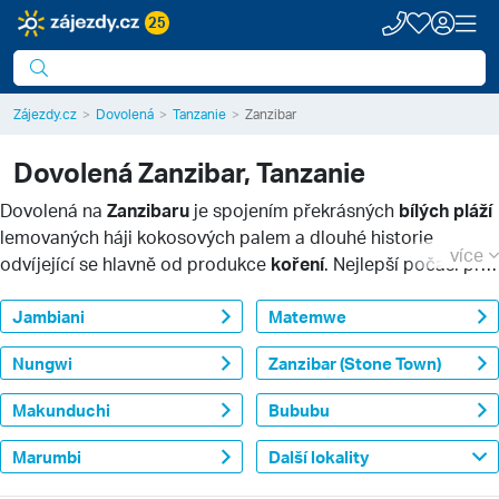
25
Zájezdy.cz
Dovolená
Tanzanie
Zanzibar
Dovolená
Zanzibar, Tanzanie
Dovolená na
Zanzibaru
je spojením překrásných
bílých pláží
lemovaných háji kokosových palem a dlouhé historie
více
odvíjející se hlavně od produkce
koření
. Nejlepší počasí pro
plážový odpočinek je na Zanzibaru v zimě, skvělou
dovolenou zde ale můžete zažít počas celého roku. Ostrov je
Jambiani
Matemwe
opravdovým tropickým rájem v Indickém oceánu.
Nungwi
Zanzibar (Stone Town)
Více informací
Makunduchi
Bububu
Marumbi
Další lokality