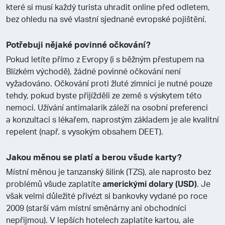
které si musí každý turista uhradit online před odletem,
bez ohledu na své vlastní sjednané evropské pojištění.
Potřebuji nějaké povinné očkování?
Pokud letíte přímo z Evropy (i s běžným přestupem na
Blízkém východě), žádné povinné očkování není
vyžadováno. Očkování proti žluté zimnici je nutné pouze
tehdy, pokud byste přijížděli ze země s výskytem této
nemoci. Užívání antimalarik záleží na osobní preferenci
a konzultaci s lékařem, naprostým základem je ale kvalitní
repelent (např. s vysokým obsahem DEET).
Jakou měnou se platí a berou všude karty?
Místní měnou je tanzanský šilink (TZS), ale naprosto bez
problémů všude zaplatíte
americkými dolary (USD)
. Je
však velmi důležité přivézt si bankovky vydané po roce
2009 (starší vám místní směnárny ani obchodníci
nepřijmou). V lepších hotelech zaplatíte kartou, ale