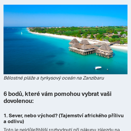
Bělostné pláže a tyrkysový oceán na Zanzibaru
6 bodů, které vám pomohou vybrat vaši
dovolenou:
1. Sever, nebo východ? (Tajemství afrického přílivu
a odlivu)
Toto je nejdůležitější rozhodnutí při nákupu zájezdu na