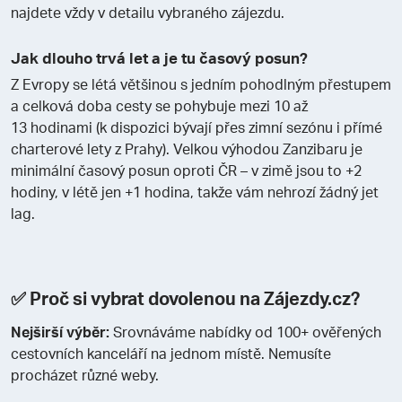
najdete vždy v detailu vybraného zájezdu.
Jak dlouho trvá let a je tu časový posun?
Z Evropy se létá většinou s jedním pohodlným přestupem
a celková doba cesty se pohybuje mezi 10 až
13 hodinami (k dispozici bývají přes zimní sezónu i přímé
charterové lety z Prahy). Velkou výhodou Zanzibaru je
minimální časový posun oproti ČR – v zimě jsou to +2
hodiny, v létě jen +1 hodina, takže vám nehrozí žádný jet
lag.
✅ Proč si vybrat dovolenou na Zájezdy.cz?
Nejširší výběr:
Srovnáváme nabídky od 100+ ověřených
cestovních kanceláří na jednom místě. Nemusíte
procházet různé weby.