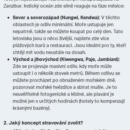
Zanzibar. Indický oceán zde silně reaguje na fáze měsíce:
Sever a severozápad (Nungwi, Kendwa):
V těchto
oblastech je odliv minimální. Moře ustupuje jen
nepatrně, takže se můžete koupat po celý den. Tato
letoviska jsou o něco živější, najdete zde více
plážových barů a restaurací. Jsou ideální pro ty, kteří
chtějí mít vodu neustále na dosah.
Východ a jihovýchod (Kiwengwa, Paje, Jambiani):
Zde se projevuje masivní odliv, kdy moře může
ustoupit i o několik stovek metrů. Během odlivu se
můžete procházet po obnaženém mořském dně,
pozorovat mořské hvězdice a sbírat mušle. Je to
neuvěřitelně fotogenické a klidné, ale plavání je
možné jen v určitých hodinách (hotely to kompenzují
krásnými bazény).
2. Jaký koncept stravování zvolit?