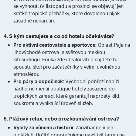
se vyhnout. (V listopadu a prosinci se objevují jen
krátké tropické přeháňky, které dovolenou nijak
zásadně nenaruší).
4. S kým cestujete a co od hotelu očekáváte?
Pro aktivní cestovatele a sportovce:
Oblast Paje na
jihovýchodě ostrova je světovou mekkou
kitesurfingu. Fouká zde ideální vítr a najdete tu
spoustu škol pro začátečníky s velmi uvolněnou
atmosférou.
Pro páry a odpočinek:
Východní pobřeží nabízí
nádherné menší boutique hotely zasazené do
tropických zahrad, které garantují naprostý klid,
soukromí a vynikající úroveň služeb.
5. Plážový relax, nebo prozkoumávání ostrova?
Výlety za vůněmi a historií:
Zanzibar není jen
o plážích. Určitě doporučujeme navštívit farmu na