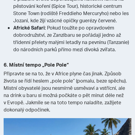
pěstování koření (Spice Tour), historické centrum
Stone Town (rodiště Freddieho Mercuryho) nebo les
Jozani, kde žijí vzácné opičky guerézy červené.
Africké Safari:
Pokud toužíte po opravdovém
dobrodružství, ze Zanzibaru se pořádají jedno až
třídenní přelety malými letadly na pevninu (Tanzanie)
do národních parků přímo mezi divoká zvířata.
6. Místní tempo „Pole Pole“
Připravte se na to, že v Africe plyne čas jinak. Způsob
života se řídí heslem „pole pole“ (pomalu, beze spěchu).
Místní obyvatelé jsou nesmírně usměvaví a vstřícní, ale
na drink u baru si možná počkáte o pět minut déle než
v Evropě. Jakmile se na toto tempo naladíte, zažijete
dokonalý odpočinek.