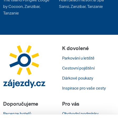
by Cocoon, Zanzibar,
Sansi, Zanzibar, Tanzanie
Tanzanie
K dovolené
Parkování u letiště
Cestovní pojištění
Dárkové poukazy
Inspirace pro vaše cesty
Doporučujeme
Pro vás
Recenze hotelů
Obchodní podmínky