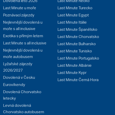
Dovolená léto 2026
Last Minute Řecko
Last Minute u moře
Last Minute Turecko
Poznávací zájezdy
Last Minute Egypt
Nejlevnější dovolená u
Last Minute Itálie
moře s all inclusive
Last Minute Španělsko
Exotika s přímým letem
Last Minute Chorvatsko
Last Minute s all inclusive
Last Minute Bulharsko
Nejlevnější dovolená u
Last Minute Tunisko
moře autobusem
Last Minute Portugalsko
Lyžařské zájezdy
Last Minute Albánie
2026/2027
Last Minute Kypr
Dovolená v Česku
Last Minute Černá Hora
Eurovíkendy
Dovolená Chorvatsko
letecky
Levná dovolená
Chorvatsko autobusem