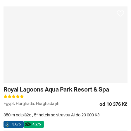
Royal Lagoons Aqua Park Resort & Spa
Egypt, Hurghada, Hurghada jih
od 10 376 Kč
350 m od pláže
,
5* hotely se stravou AI do 20 000 Kč
3.6
/5
4.2
/5