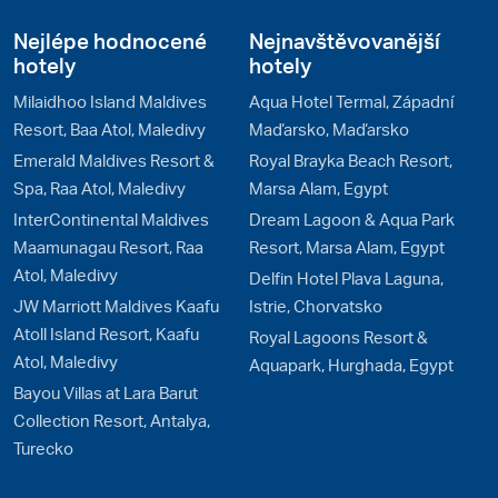
Nejlépe hodnocené
Nejnavštěvovanější
hotely
hotely
Milaidhoo Island Maldives
Aqua Hotel Termal, Západní
Resort, Baa Atol, Maledivy
Maďarsko, Maďarsko
Emerald Maldives Resort &
Royal Brayka Beach Resort,
Spa, Raa Atol, Maledivy
Marsa Alam, Egypt
InterContinental Maldives
Dream Lagoon & Aqua Park
Maamunagau Resort, Raa
Resort, Marsa Alam, Egypt
Atol, Maledivy
Delfin Hotel Plava Laguna,
JW Marriott Maldives Kaafu
Istrie, Chorvatsko
Atoll Island Resort, Kaafu
Royal Lagoons Resort &
Atol, Maledivy
Aquapark, Hurghada, Egypt
Bayou Villas at Lara Barut
Collection Resort, Antalya,
Turecko