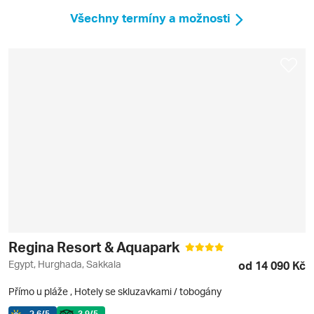
Všechny termíny a možnosti
Regina Resort & Aquapark
Egypt, Hurghada, Sakkala
od 14 090 Kč
Přímo u pláže
,
Hotely se skluzavkami / tobogány
2.6
/5
3.9
/5