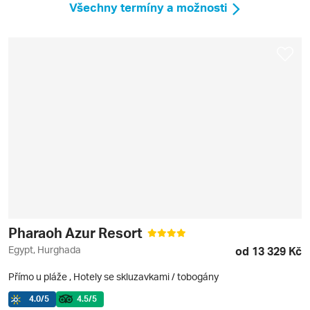
Všechny termíny a možnosti
Pharaoh Azur Resort
Egypt, Hurghada
od 13 329 Kč
Přímo u pláže
,
Hotely se skluzavkami / tobogány
4.0
/5
4.5
/5