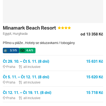
Minamark Beach Resort
Egypt, Hurghada
od 13 358 Kč
Přímo u pláže
,
Hotely se skluzavkami / tobogány
3.1
/5
4.4
/5
Čt 29. 10. – Čt 5. 11. (8 dní)
15 631 Kč
Praha
all inclusive
Čt 5. 11. – Čt 12. 11. (8 dní)
15 620 Kč
Praha
all inclusive
Čt 12. 11. – Čt 19. 11. (8 dní)
15 718 Kč
Praha
all inclusive