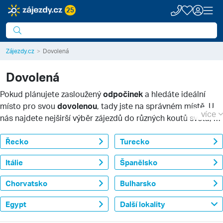
25
Zájezdy.cz
Dovolená
Dovolená
Pokud plánujete zasloužený
odpočinek
a hledáte ideální
místo pro svou
dovolenou
, tady jste na správném místě. U
více
nás najdete nejširší výběr zájezdů do různých koutů světa, ať
už toužíte po
exotické dovolené
, návštěvě evropských
metropolí nebo
Řecko
plážovém
odpočinku u Středozemního
Turecko
moře. Naprostá většina našich zájezdů zahrnuje
kompletní
Itálie
Španělsko
servis
: dopravu, ubytování i pojištění. V nabídce máme
zájezdy all inclusive i s polopenzí.
Chorvatsko
Bulharsko
Egypt
Další lokality