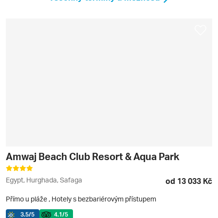
Amwaj Beach Club Resort & Aqua Park
Egypt, Hurghada, Safaga
od 13 033 Kč
Přímo u pláže
,
Hotely s bezbariérovým přístupem
3.5
/5
4.1
/5