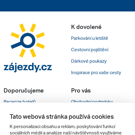
K dovolené
Parkování u letiště
Cestovní pojištění
Dárkové poukazy
Inspirace pro vaše cesty
Doporučujeme
Pro vás
Recenze hotelů
Obchodní podmínky
Rady na cestu
Kontakty
Tato webová stránka používá cookies
Cestovní kanceláře
Nastavení cookies
K personalizaci obsahu a reklam, poskytování funkcí
sociálních médií a analýze naší návštěvnosti využíváme