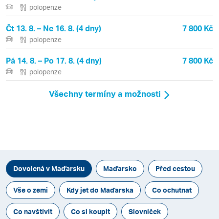
polopenze
Čt 13. 8. – Ne 16. 8. (4 dny)
7 800 Kč
polopenze
Pá 14. 8. – Po 17. 8. (4 dny)
7 800 Kč
polopenze
Všechny termíny a možnosti
Dovolená v Maďarsku
Maďarsko
Před cestou
Vše o zemi
Kdy jet do Maďarska
Co ochutnat
Co navštívit
Co si koupit
Slovníček