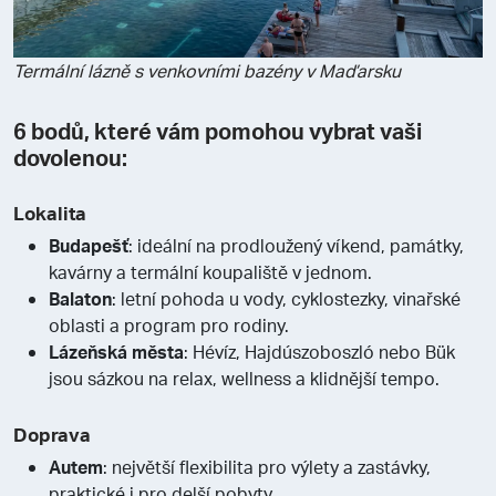
Termální lázně s venkovními bazény v Maďarsku
6 bodů, které vám pomohou vybrat vaši
dovolenou:
Lokalita
Budapešť
: ideální na prodloužený víkend, památky,
kavárny a termální koupaliště v jednom.
Balaton
: letní pohoda u vody, cyklostezky, vinařské
oblasti a program pro rodiny.
Lázeňská města
: Hévíz, Hajdúszoboszló nebo Bük
jsou sázkou na relax, wellness a klidnější tempo.
Doprava
Autem
: největší flexibilita pro výlety a zastávky,
praktické i pro delší pobyty.