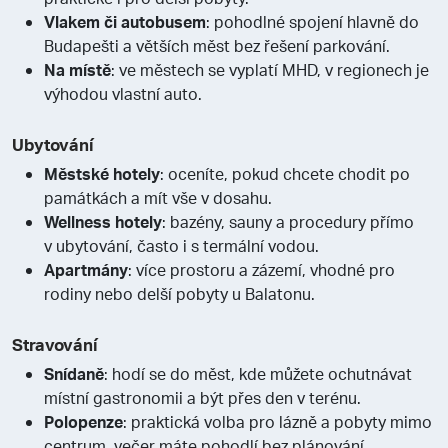
Vlakem či autobusem
: pohodlné spojení hlavně do
Budapešti a větších měst bez řešení parkování.
Na místě
: ve městech se vyplatí MHD, v regionech je
výhodou vlastní auto.
Ubytování
Městské hotely
: oceníte, pokud chcete chodit po
památkách a mít vše v dosahu.
Wellness hotely
: bazény, sauny a procedury přímo
v ubytování, často i s termální vodou.
Apartmány
: více prostoru a zázemí, vhodné pro
rodiny nebo delší pobyty u Balatonu.
Stravování
Snídaně
: hodí se do měst, kde můžete ochutnávat
místní gastronomii a být přes den v terénu.
Polopenze
: praktická volba pro lázně a pobyty mimo
centrum, večer máte pohodlí bez plánování.