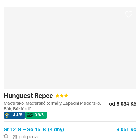
Hunguest Repce
Maďarsko, Maďarské termály, Západní Maďarsko,
od 6 034 Kč
Bük, Bükfürdő
4.4
/5
3.8
/5
St 12. 8. – So 15. 8. (4 dny)
9 051 Kč
polopenze