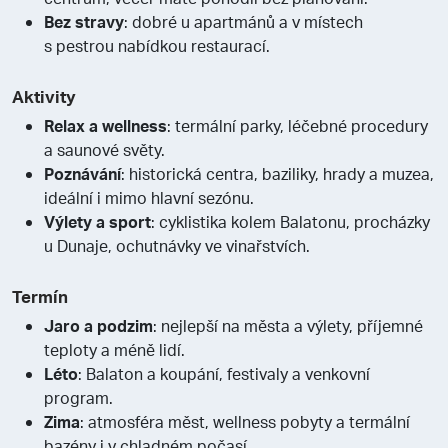
Bez stravy
: dobré u apartmánů a v místech
s pestrou nabídkou restaurací.
Aktivity
Relax a wellness
: termální parky, léčebné procedury
a saunové světy.
Poznávání
: historická centra, baziliky, hrady a muzea,
ideální i mimo hlavní sezónu.
Výlety a sport
: cyklistika kolem Balatonu, procházky
u Dunaje, ochutnávky ve vinařstvích.
Termín
Jaro a podzim
: nejlepší na města a výlety, příjemné
teploty a méně lidí.
Léto
: Balaton a koupání, festivaly a venkovní
program.
Zima
: atmosféra měst, wellness pobyty a termální
bazény i v chladném počasí.