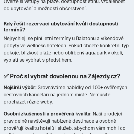
Ověřte si vstupy na pláže, dostupnost stínu, vzdálenost
od ubytování a možnosti občerstvení.
Kdy řešit rezervaci ubytování kvůli dostupnosti
termínů?
Nejrychleji se plní letní termíny u Balatonu a víkendové
pobyty ve wellness hotelech. Pokud chcete konkrétní typ
pokoje, blízkost pláže nebo oblíbený aquapark v okolí,
vyplatí se vybírat s předstihem.
✅ Proč si vybrat dovolenou na Zájezdy.cz?
Nejširší výběr:
Srovnáváme nabídky od 100+ ověřených
cestovních kanceláří na jednom místě. Nemusíte
procházet různé weby.
Osobní zkušenosti a prověřená kvalita
: Naši prodejci
pravidelně navštěvují nabízené destinace a osobně
prověřují kvalitu hotelů i služeb, abychom vám mohli co