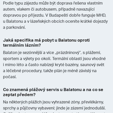
Podle typu zájezdu může být doprava řešena vlastním
autem, vlakem či autobusem, případně navazující
dopravou po příjezdu. V Budapešti dobře funguje MHD,
u Balatonu a v lázeňských obcích oceníte krátké dojezdy
a parkování.
Jaká specifika má pobyt u Balatonu oproti
termálním lázním?
Balaton je sezónnější a více „prázdninový“, s plážemi,
sportem a výlety po okolí. Termální oblasti jsou vhodné
i mimo léto a často nabízejí kryté bazény, saunový svět
a léčebné procedury, takže plán je méně závislý na
počasí.
Co znamená plážový servis u Balatonu a na co se
zeptat předem?
Na některých plážích jsou vyhrazené zóny, převlékárny,
sprchy a půjčovny vybavení; jinde je zázemí jednodušší.