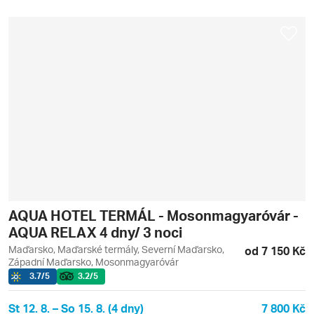
AQUA HOTEL TERMÁL - Mosonmagyaróvár -
AQUA RELAX 4 dny/ 3 noci
Maďarsko, Maďarské termály, Severní Maďarsko,
od 7 150 Kč
Západní Maďarsko, Mosonmagyaróvár
3.7
/5
3.2
/5
St 12. 8. – So 15. 8. (4 dny)
7 800 Kč