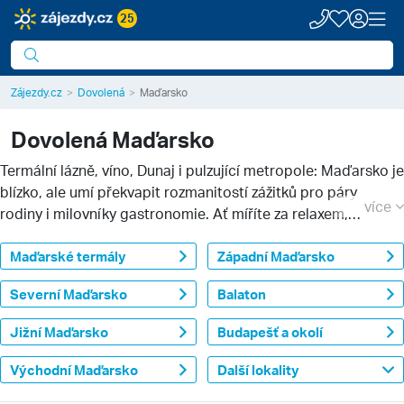
25
Zájezdy.cz
Dovolená
Maďarsko
Dovolená
Maďarsko
Termální lázně, víno, Dunaj i pulzující metropole: Maďarsko je
blízko, ale umí překvapit rozmanitostí zážitků pro páry,
více
rodiny i milovníky gastronomie. Ať míříte za relaxem,
kulturou nebo výlety do přírody, vyberte si styl dovolené,
který vám sedne.
Maďarské termály
Více informací
Západní Maďarsko
Severní Maďarsko
Balaton
Jižní Maďarsko
Budapešť a okolí
Východní Maďarsko
Další lokality