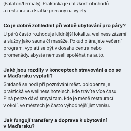
(Balaton/termály). Praktická je i blízkost obchodů
a restaurací a krátké přesuny na výlety.
Co je dobré zohlednit při volbě ubytování pro páry?
U párů často rozhoduje klidnější lokalita, wellness zázemí
a služby jako sauna či masáže. Pokud plánujete večerní
program, vyplatí se být v dosahu centra nebo
promenády, abyste nemuseli spoléhat na auto.
Jaké jsou rozdíly v konceptech stravování a co se
v Maďarsku vyplatí?
Snídaně se hodí při poznávání měst, polopenze je
praktická ve wellness hotelech, kde trávíte více času.
Plná penze dává smysl tam, kde je méně restaurací
v okolí; ve městech je často výhodnější jíst venku.
Jak fungují transfery a doprava k ubytování
v Maďarsku?