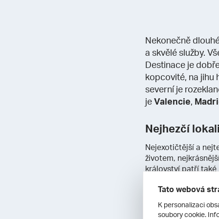
Nekonečně dlouh
a skvělé služby. V
Destinace je dobř
kopcovité, na jihu
severní je rozekla
je
Valencie
,
Madri
Nejhezčí lokal
Nejexotičtější a ne
životem, nejkrásnějš
království patří také
Tato webová str
Počasí ve Špa
K personalizaci obs
Poznávací pobyty si 
soubory cookie. Info