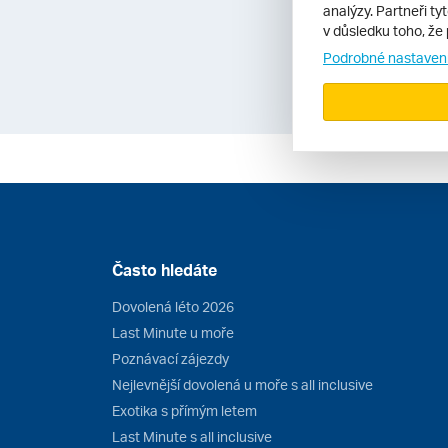
horké a hodí se hla
analýzy. Partneři ty
v důsledku toho, že 
ostrovy v Atlantiku.
Podrobné nastaven
Často hledáte
Dovolená léto 2026
Last Minute u moře
Poznávací zájezdy
Nejlevnější dovolená u moře s all inclusive
Exotika s přímým letem
Last Minute s all inclusive