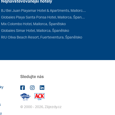
Nejnavštěvovanější hotely
BJ Bei Juan Playamar Hotel & Apartments, Mallorca, Španělsko
Globales Playa Santa Ponsa Hotel, Mallorca, Španělsko
Mix Colombo Hotel, Mallorca, Španělsko
Globales Simar Hotel, Mallorca, Španělsko
RIU Oliva Beach Resort, Fuerteventura, Španělsko
Sledujte nás
ky
s
© 2000 - 2026, Zájezdy.cz
bu