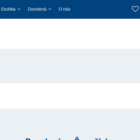
Exotika
Dovolená
O nás