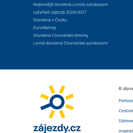
Nejlevnější dovolená u moře autobusem
Lyžařské zájezdy 2026/2027
Dovolená v Česku
Eurovíkendy
Dovolená Chorvatsko letecky
Levná dovolená Chorvatsko autobusem
K dov
Parková
Cestovn
Dárkov
Inspira