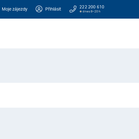
222 200 610
Moje zájezdy
Přihlásit
dnes 8–20 h