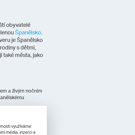
ští obyvatelé
volenou
Španělsko
.
everu je Španělsko
rodiny s dětmi,
í také města, jako
ncem a živým nočním
panělskému
ěvnosti využíváme
 je zde opravdu
ní média, inzerci a