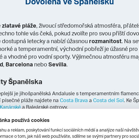
Dovolená ve Španělsku
é
zlatavé pláže
, živoucí středomořská atmosféra, přátel
šechno tohle vás čeká, pokud zvolíte pro svou příští do
e dostupná letecky a nabízí úžasnou
rozmanitost
. Na s
 horké a temperamentní, východní pobřeží je úžasné pro 
né a vhodné pro vodní sporty. Výjimečnou atmosféru maj
d
,
Barcelona
nebo
Sevilla
.
ity Španělska
jteplejší je jihošpanělská Andalusie s temperamentním flame
í písečné pláže najdete na
Costa Brava
a
Costa del Sol
. Ke Š
Kanárské
a Baleárské ostrovy.
ánka používá cookies
nělsku
ahu a reklam, poskytování funkcí sociálních médií a analýze naší návšt
naplánujte na jaro či podzim, Andalusii klidně i na zimu. Léto
rmace o tom, jak náš web používáte, sdílíme se svými partnery pro sociál