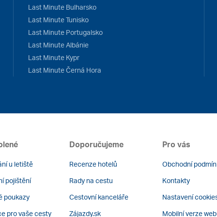
Last Minute Bulharsko
Last Minute Tunisko
Last Minute Portugalsko
Last Minute Albánie
Last Minute Kypr
Last Minute Černá Hora
olené
Doporučujeme
Pro vás
ní u letiště
Recenze hotelů
Obchodní podmín
í pojištění
Rady na cestu
Kontakty
é poukazy
Cestovní kanceláře
Nastavení cookie
ce pro vaše cesty
Zájazdy.sk
Mobilní verze we