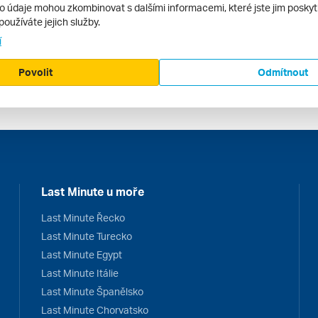
vně pro plážovou dovolenou. V zimním období zase můžete na
to údaje mohou zkombinovat s dalšími informacemi, které jste jim poskytli
používáte jejich služby.
í
Povolit
Odmítnout
Last Minute u moře
Last Minute Řecko
Last Minute Turecko
Last Minute Egypt
Last Minute Itálie
Last Minute Španělsko
Last Minute Chorvatsko