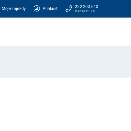
222 200 610
Moje zájezdy
Přihlásit
dnes 9–17 h