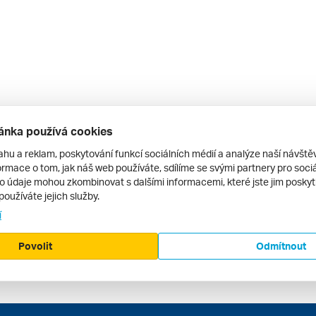
ánka používá cookies
ahu a reklam, poskytování funkcí sociálních médií a analýze naší návšt
rmace o tom, jak náš web používáte, sdílíme se svými partnery pro sociál
to údaje mohou zkombinovat s dalšími informacemi, které jste jim poskytli
používáte jejich služby.
í
Povolit
Odmítnout