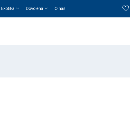
Exotika
Dovolená
O nás