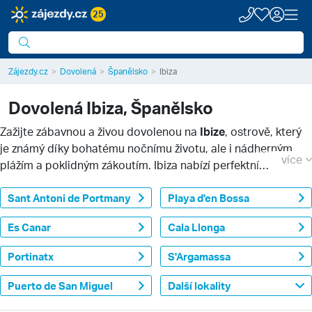
25
Zájezdy.cz
Dovolená
Španělsko
Ibiza
Dovolená
Ibiza, Španělsko
Zažijte zábavnou a živou dovolenou na
Ibize
, ostrově, který
je známý díky bohatému nočnímu životu, ale i nádherným
více
plážím a poklidným zákoutím. Ibiza nabízí perfektní
kombinaci plážového odpočinku a zábavy s přáteli, to vše
doplněné o malebná historická centra městeček. Ať už
Sant Antoni de Portmany
Playa d'en Bossa
hledáte dovolenou plnou vzrušení, nebo klidnější lokalitu pro
Es Canar
Cala Llonga
oddych, Ibiza je místem, které vás nezklame.
Portinatx
S'Argamassa
Puerto de San Miguel
Další lokality