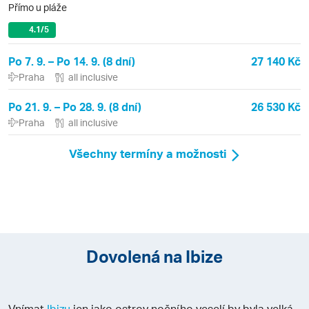
Přímo u pláže
4.1
/5
Po 7. 9. – Po 14. 9. (8 dní)
27 140 Kč
Praha
all inclusive
Po 21. 9. – Po 28. 9. (8 dní)
26 530 Kč
Praha
all inclusive
Všechny termíny a možnosti
Dovolená na Ibize
Vnímat
Ibizu
jen jako ostrov nočního veselí by byla velká