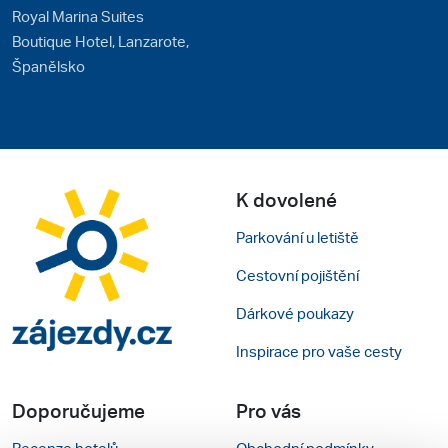
Royal Marina Suites
Boutique Hotel, Lanzarote,
Španělsko
K dovolené
Parkování u letiště
Cestovní pojištění
Dárkové poukazy
Inspirace pro vaše cesty
Doporučujeme
Pro vás
Recenze hotelů
Obchodní podmínky