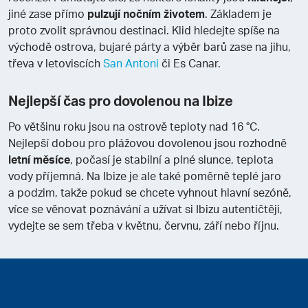
jiné zase přímo
pulzují nočním životem
. Základem je
proto zvolit správnou destinaci. Klid hledejte spíše na
východě ostrova, bujaré párty a výběr barů zase na jihu,
třeva v letoviscích
San Antoni
či Es Canar.
Nejlepší čas pro dovolenou na Ibize
Po většinu roku jsou na ostrově teploty nad 16 °C.
Nejlepší dobou pro plážovou dovolenou jsou rozhodně
letní měsíce
, počasí je stabilní a plné slunce, teplota
vody příjemná. Na Ibize je ale také poměrně teplé jaro
a podzim, takže pokud se chcete vyhnout hlavní sezóně,
více se věnovat poznávání a užívat si Ibizu autentičtěji,
vydejte se sem třeba v květnu, červnu, září nebo říjnu.