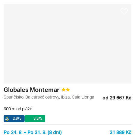
Globales Montemar
Španělsko, Baleárské ostrovy, Ibiza, Cala Llonga
od 29 667 Kč
600 m od pláže
2.8
/5
3.3
/5
Po 24. 8. – Po 31. 8. (8 dní)
31 889 Kč