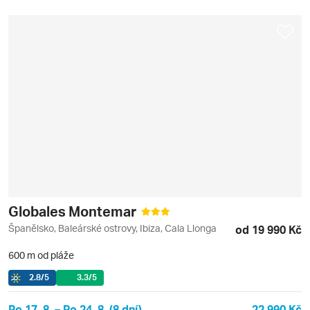
Globales Montemar
Španělsko, Baleárské ostrovy, Ibiza, Cala Llonga
od 19 990 Kč
600 m od pláže
2.8
/5
3.3
/5
Po 17. 8. – Po 24. 8. (8 dní)
22 990 Kč