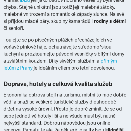
chyba. Stejně unikátní jsou totiž její malebné zátoky,
malebné vnitrozemí a romantické západy slunce. Na své
si přijdou mladé páry, skupiny kamarádů i
rodiny s dětmi
či senioři.
Toulejte se po písečných plážích přecházejících ve
voňavé piniové háje, ochutnávejte středomořskou
kuchyni a prozkoumejte původní vesničky s bílými domy
a zvláštním kouzlem. Díky skvělým službám a
přímým
letům z Prahy
je ideálním cílem pro letní dovolenou.
Doprava, hotely a celková kvalita služeb
Ekonomika ostrova stojí na turismu, místní to moc dobře
vědí a snaží se veškeré turistické služby dlouhodobě
držet na vysoké úrovni. Přesto je dobré zmínit, že se od
sebe jednotlivé hotely liší a ne všude musí být nutně
nejvyšší standard. Dobrou nápovědou jsou online
recenze. Pamatujte ale, že některé lokality jsou
klidnější
,