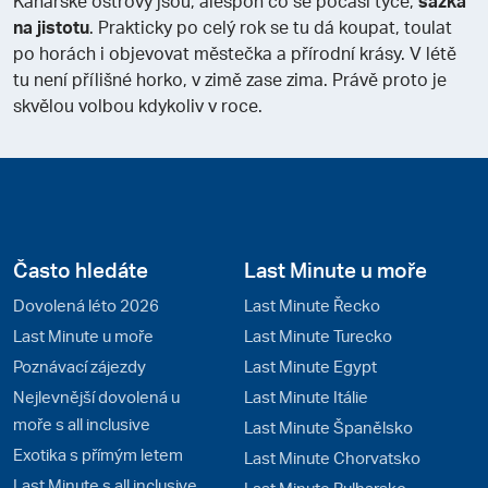
Kanárské ostrovy jsou, alespoň co se počasí týče,
sázka
na jistotu
. Prakticky po celý rok se tu dá koupat, toulat
po horách i objevovat městečka a přírodní krásy. V létě
tu není přílišné horko, v zimě zase zima. Právě proto je
skvělou volbou kdykoliv v roce.
Často hledáte
Last Minute u moře
Dovolená léto 2026
Last Minute Řecko
Last Minute u moře
Last Minute Turecko
Poznávací zájezdy
Last Minute Egypt
Nejlevnější dovolená u
Last Minute Itálie
moře s all inclusive
Last Minute Španělsko
Exotika s přímým letem
Last Minute Chorvatsko
Last Minute s all inclusive
Last Minute Bulharsko