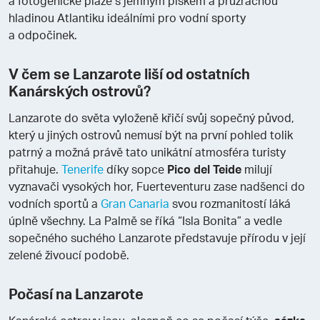
a fotogenické pláže s jemným pískem a průzračnou
hladinou Atlantiku ideálními pro vodní sporty
a odpočinek.
V čem se Lanzarote liší od ostatních
Kanárských ostrovů?
Lanzarote do světa vyloženě křičí svůj sopečný původ,
který u jiných ostrovů nemusí být na první pohled tolik
patrný a možná právě tato unikátní atmosféra turisty
přitahuje.
Tenerife
díky sopce
Pico del Teide
milují
vyznavači vysokých hor, Fuerteventuru zase nadšenci do
vodních sportů a
Gran Canaria
svou rozmanitostí láká
úplně všechny. La Palmě se říká “Isla Bonita” a vedle
sopečného suchého Lanzarote představuje přírodu v její
zelené živoucí podobě.
Počasí na Lanzarote