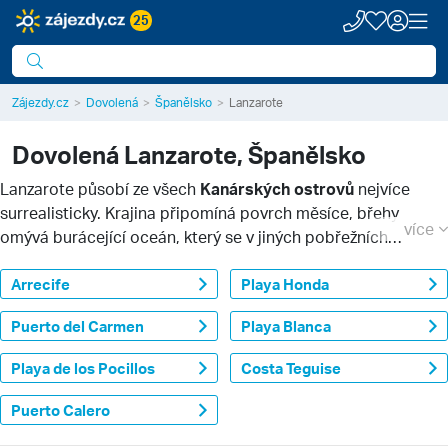
25
Zájezdy.cz
Dovolená
Španělsko
Lanzarote
Dovolená
Lanzarote, Španělsko
Lanzarote působí ze všech
Kanárských ostrovů
nejvíce
surrealisticky. Krajina připomíná povrch měsíce, břehy
více
omývá burácející oceán, který se v jiných pobřežních
oblastech zase mění v klidnou hladinu ideální pro koupání.
Dovolená na Lanzarote je
Arrecife
nevšedním zážitkem
Playa Honda
kdykoliv v
roce, místní klima z něj totiž dělá celoročně příjemnou
Puerto del Carmen
Playa Blanca
destinaci se skvělými službami a zázemím pro turisty milující
odpočinek na pláži i aktivní dovolenou.
Playa de los Pocillos
Costa Teguise
Puerto Calero