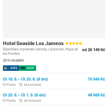
Hotel Seaside Los Jameos
Španělsko, Kanárské ostrovy, Lanzarote, Playa de
od 26 149 Kč
los Pocillos
20 m od pláže
4.0
/5
4.5
/5
Út 18. 8. – Út 25. 8. (8 dní)
70 949 Kč
Praha
all inclusive
Út 25. 8. – Út 1. 9. (8 dní)
48 669 Kč
Praha
all inclusive