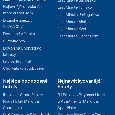
Nejlevnější dovolená u
Last Minute Tunisko
moře autobusem
Last Minute Portugalsko
Lyžařské zájezdy
Last Minute Albánie
2026/2027
Last Minute Kypr
Dovolená v Česku
Last Minute Černá Hora
Eurovíkendy
Dovolená Chorvatsko
letecky
Levná dovolená
Chorvatsko autobusem
Nejlépe hodnocené
Nejnavštěvovanější
hotely
hotely
Iberostar Grand Portals
BJ Bei Juan Playamar Hotel
Nous Hotel, Mallorca,
& Apartments, Mallorca,
Španělsko
Španělsko
H10 Casa de la Plata Hotel,
Globales Playa Santa Ponsa