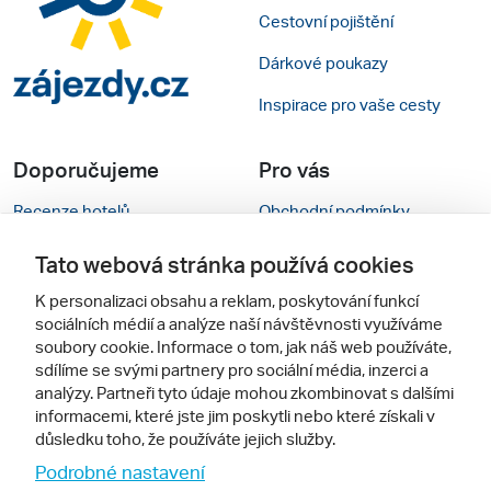
Cestovní pojištění
Dárkové poukazy
Inspirace pro vaše cesty
Doporučujeme
Pro vás
Recenze hotelů
Obchodní podmínky
Rady na cestu
Kontakty
Tato webová stránka používá cookies
Cestovní kanceláře
Nastavení cookies
K personalizaci obsahu a reklam, poskytování funkcí
sociálních médií a analýze naší návštěvnosti využíváme
Zájazdy.sk
Verze webu pro PC
soubory cookie. Informace o tom, jak náš web používáte,
sdílíme se svými partnery pro sociální média, inzerci a
analýzy. Partneři tyto údaje mohou zkombinovat s dalšími
Sledujte nás
informacemi, které jste jim poskytli nebo které získali v
důsledku toho, že používáte jejich služby.
Podrobné nastavení