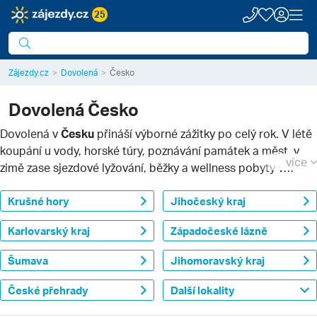
25
Zájezdy.cz
Dovolená
Česko
Dovolená
Česko
Dovolená v
Česku
přináší výborné zážitky po celý rok. V létě
koupání u vody, horské túry, poznávání památek a měst, v
více
zimě zase sjezdové lyžování, běžky a wellness pobyty v
horách. Poznejte lépe vlastní zemi, poznejte regionální
kultury a přírodní prostředí nejen našich krásných pohoří.
Krušné hory
Jihočeský kraj
Nabídka zájezdů je pestrá a uspokojí každého.
Karlovarský kraj
Západočeské lázně
Šumava
Jihomoravský kraj
České přehrady
Další lokality