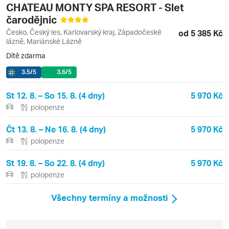
CHATEAU MONTY SPA RESORT - Slet
čarodějnic
Česko, Český les, Karlovarský kraj, Západočeské
od 5 385 Kč
lázně, Mariánské Lázně
Dítě zdarma
3.5
/5
3.6
/5
St 12. 8. – So 15. 8. (4 dny)
5 970 Kč
polopenze
Čt 13. 8. – Ne 16. 8. (4 dny)
5 970 Kč
polopenze
St 19. 8. – So 22. 8. (4 dny)
5 970 Kč
polopenze
Všechny termíny a možnosti