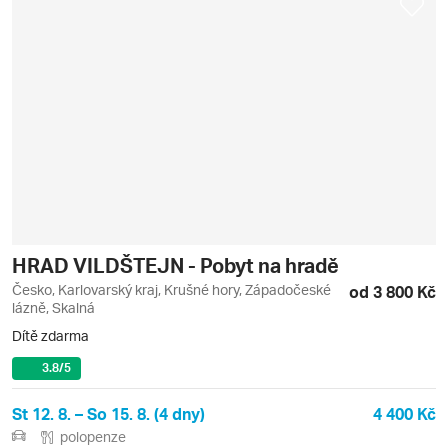
HRAD VILDŠTEJN - Pobyt na hradě
Česko, Karlovarský kraj, Krušné hory, Západočeské
od 3 800 Kč
lázně, Skalná
Dítě zdarma
3.8
/5
St 12. 8. – So 15. 8. (4 dny)
4 400 Kč
polopenze