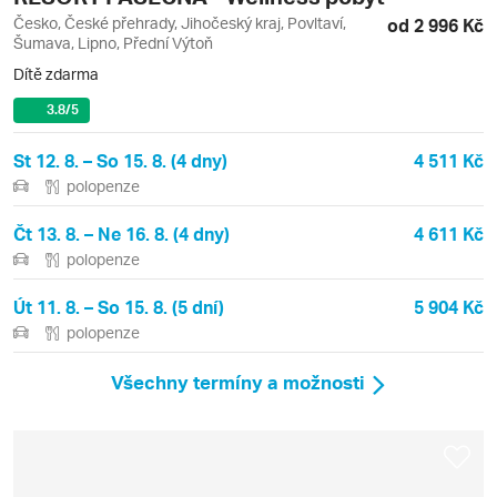
Česko, České přehrady, Jihočeský kraj, Povltaví,
od 2 996 Kč
Šumava, Lipno, Přední Výtoň
Dítě zdarma
3.8
/5
St 12. 8. – So 15. 8. (4 dny)
4 511 Kč
polopenze
Čt 13. 8. – Ne 16. 8. (4 dny)
4 611 Kč
polopenze
Út 11. 8. – So 15. 8. (5 dní)
5 904 Kč
polopenze
Všechny termíny a možnosti