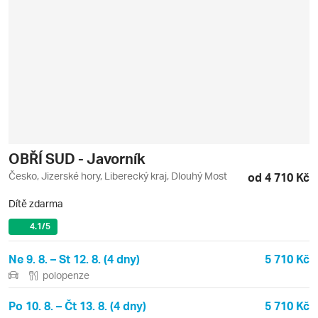
OBŘÍ SUD - Javorník
Česko, Jizerské hory, Liberecký kraj, Dlouhý Most
od 4 710 Kč
Dítě zdarma
4.1
/5
Ne 9. 8. – St 12. 8. (4 dny)
5 710 Kč
polopenze
Po 10. 8. – Čt 13. 8. (4 dny)
5 710 Kč