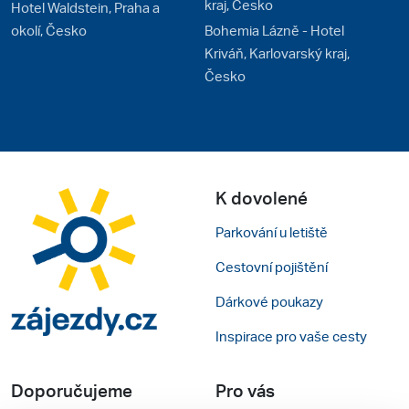
kraj, Česko
Hotel Waldstein, Praha a
okolí, Česko
Bohemia Lázně - Hotel
Kriváň, Karlovarský kraj,
Česko
K dovolené
Parkování u letiště
Cestovní pojištění
Dárkové poukazy
Inspirace pro vaše cesty
Doporučujeme
Pro vás