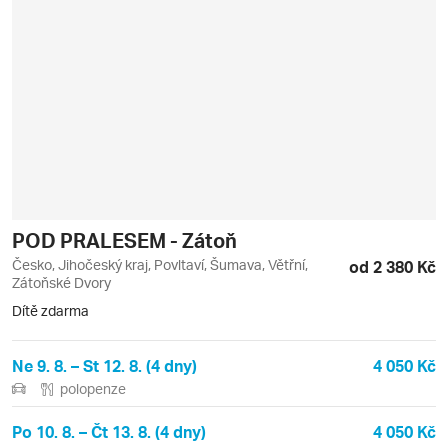
POD PRALESEM - Zátoň
Česko, Jihočeský kraj, Povltaví, Šumava, Větřní,
od 2 380 Kč
Zátoňské Dvory
Dítě zdarma
Ne 9. 8. – St 12. 8. (4 dny)
4 050 Kč
polopenze
Po 10. 8. – Čt 13. 8. (4 dny)
4 050 Kč