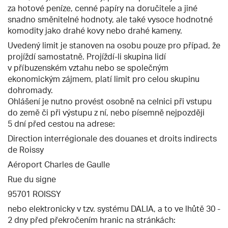
za hotové peníze, cenné papíry na doručitele a jiné
snadno směnitelné hodnoty, ale také vysoce hodnotné
komodity jako drahé kovy nebo drahé kameny.
Uvedený limit je stanoven na osobu pouze pro případ, že
projíždí samostatně. Projíždí-li skupina lidí
v příbuzenském vztahu nebo se společným
ekonomickým zájmem, platí limit pro celou skupinu
dohromady.
Ohlášení je nutno provést osobně na celnici při vstupu
do země či při výstupu z ní, nebo písemně nejpozději
5 dní před cestou na adrese:
Direction interrégionale des douanes et droits indirects
de Roissy
Aéroport Charles de Gaulle
Rue du signe
95701 ROISSY
nebo elektronicky v tzv. systému DALIA, a to ve lhůtě 30 -
2 dny před překročením hranic na stránkách: