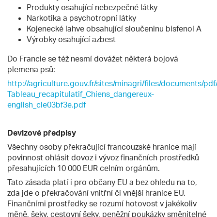
Produkty osahující nebezpečné látky
Narkotika a psychotropní látky
Kojenecké lahve obsahující sloučeninu bisfenol A
Výrobky osahující azbest
Do Francie se též nesmí dovážet některá bojová
plemena psů:
http://agriculture.gouv.fr/sites/minagri/files/documents/pdf
Tableau_recapitulatif_Chiens_dangereux-
english_cle03bf3e.pdf
Devizové předpisy
Všechny osoby překračující francouzské hranice mají
povinnost ohlásit dovoz i vývoz finančních prostředků
přesahujících 10 000 EUR celním orgánům.
Tato zásada platí i pro občany EU a bez ohledu na to,
zda jde o překračování vnitřní či vnější hranice EU.
Finančními prostředky se rozumí hotovost v jakékoliv
měně, šeky, cestovní šeky, peněžní poukázky směnitelné