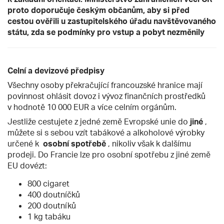
proto doporučuje českým občanům, aby si před
cestou ověřili u zastupitelského úřadu navštěvovaného
státu, zda se podmínky pro vstup a pobyt nezměnily
Celní a devizové předpisy
Všechny osoby překračující francouzské hranice mají
povinnost ohlásit dovoz i vývoz finančních prostředků
v hodnotě 10 000 EUR a více celním orgánům.
Jestliže cestujete z jedné země Evropské unie do
jiné
,
můžete si s sebou vzít tabákové a alkoholové výrobky
určené k
osobní spotřebě
, nikoliv však k dalšímu
prodeji. Do Francie lze pro osobní spotřebu z jiné země
EU dovézt:
800 cigaret
400 doutníčků
200 doutníků
1 kg tabáku