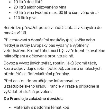
10 litrů destilátů
20 litrů alkoholizovaného vína
90 litrů vína (včetně max. 60 litrů šumivého vína)
110 litrů piva.
Benzín lze převážet pouze v nádrži auta a v kanystru do
množství 10l.
Při cestování s domácími mazlíčky (psi, kočky nebo
fretky) je nutný Evropský pas vydaný a vyplněný
veterinářem. Kromě toho musí být zvíře identifikovatelné
mikročipem a očkované proti vzteklině.
Dovoz a vývoz jiných zvířat, rostlin, léků (kromě těch,
které odpovídají osobní potřebě), zbraní a uměleckých
předmětů se řídí zvláštními předpisy.
Před cestou doporučujeme informovat se
u zastupitelského úřadu Francie v Praze a případně si
vyžádat příslušná povolení.
Do Francie je zakázáno dovážet:
Materiály s pedofilní tématikou