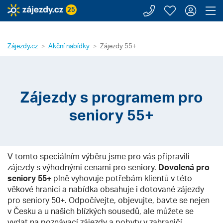
Zavolejte n
Moje záj
Přihl
Z
25
Zájezdy.cz
Akční nabídky
Zájezdy 55+
Zájezdy s programem pro
seniory 55+
V tomto speciálním výběru jsme pro vás připravili
zájezdy s výhodnými cenami pro seniory.
Dovolená pro
seniory 55+
plně vyhovuje potřebám klientů v této
věkové hranici a nabídka obsahuje i dotované zájezdy
pro seniory 50+. Odpočívejte, objevujte, bavte se nejen
v Česku a u našich blízkých sousedů, ale můžete se
vydat na poznávací zájezdy a pobyty v zahraničí.