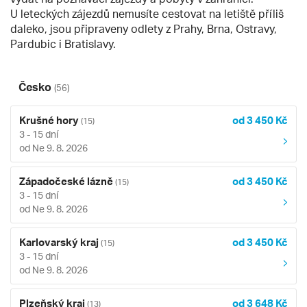
U leteckých zájezdů nemusíte cestovat na letiště příliš
daleko, jsou připraveny odlety z Prahy, Brna, Ostravy,
Pardubic i Bratislavy.
Česko
(56)
Krušné hory
od 3 450 Kč
(15)
3 - 15 dní
od Ne 9. 8. 2026
Západočeské lázně
od 3 450 Kč
(15)
3 - 15 dní
od Ne 9. 8. 2026
Karlovarský kraj
od 3 450 Kč
(15)
3 - 15 dní
od Ne 9. 8. 2026
Plzeňský kraj
od 3 648 Kč
(13)