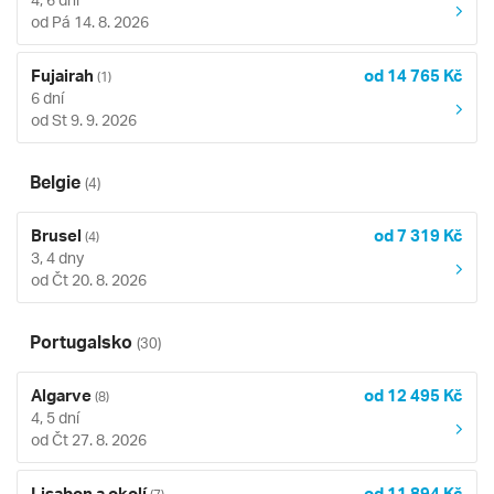
od Pá 14. 8. 2026
Fujairah
od 14 765 Kč
(1)
6 dní
od St 9. 9. 2026
Belgie
(4)
Brusel
od 7 319 Kč
(4)
3, 4 dny
od Čt 20. 8. 2026
Portugalsko
(30)
Algarve
od 12 495 Kč
(8)
4, 5 dní
od Čt 27. 8. 2026
Lisabon a okolí
od 11 894 Kč