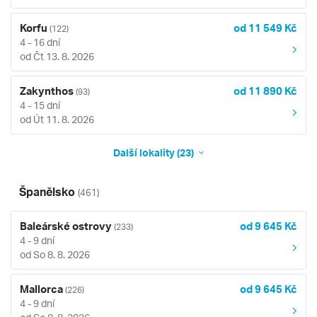
Korfu
od 11 549 Kč
(122)
4 - 16 dní
od Čt 13. 8. 2026
Zakynthos
od 11 890 Kč
(93)
4 - 15 dní
od Út 11. 8. 2026
Další lokality (23)
Španělsko
(461)
Baleárské ostrovy
od 9 645 Kč
(233)
4 - 9 dní
od So 8. 8. 2026
Mallorca
od 9 645 Kč
(226)
4 - 9 dní