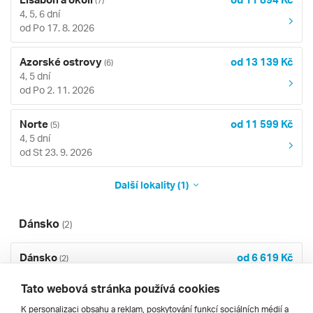
(7)
4, 5, 6 dní
od Po 17. 8. 2026
Azorské ostrovy
od 13 139 Kč
(6)
4, 5 dní
od Po 2. 11. 2026
Norte
od 11 599 Kč
(5)
4, 5 dní
od St 23. 9. 2026
Další lokality (1)
Dánsko
(2)
Dánsko
od 6 619 Kč
(2)
3 dny
od So 22. 8. 2026
Tato webová stránka používá cookies
K personalizaci obsahu a reklam, poskytování funkcí sociálních médií a