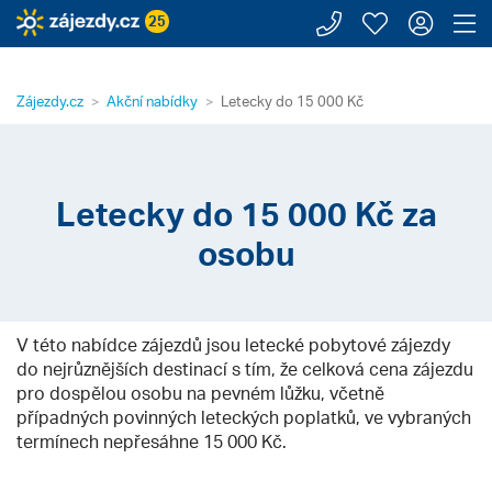
Zavolejte n
Moje záj
Přihl
Z
25
Zájezdy.cz
Akční nabídky
Letecky do 15 000 Kč
Letecky do 15 000 Kč za
osobu
V této nabídce zájezdů jsou letecké pobytové zájezdy
do nejrůznějších destinací s tím, že celková cena zájezdu
pro dospělou osobu na pevném lůžku, včetně
případných povinných leteckých poplatků, ve vybraných
termínech nepřesáhne 15 000 Kč.