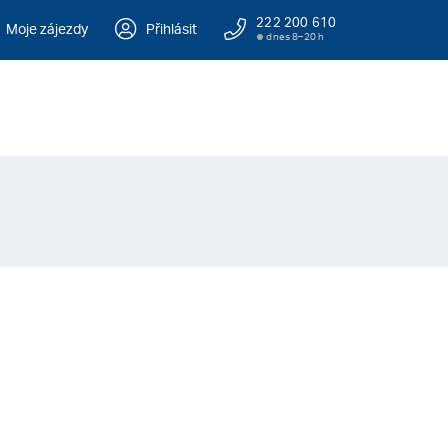
222 200 610
Moje zájezdy
Přihlásit
dnes 8–20 h