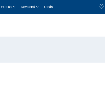
Exotika
Dovolená
O nás