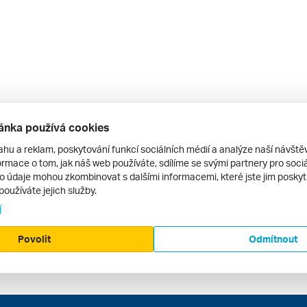
ánka používá cookies
ahu a reklam, poskytování funkcí sociálních médií a analýze naší návšt
rmace o tom, jak náš web používáte, sdílíme se svými partnery pro sociál
to údaje mohou zkombinovat s dalšími informacemi, které jste jim poskytli
používáte jejich služby.
í
Povolit
Odmítnout