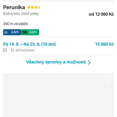
Perunika
Bulharsko, Zlaté písky
od 12 060 Kč
200 m od pláže
2.8
/5
3.0
/5
Pá 14. 8. – Ne 23. 8. (10 dní)
15 960 Kč
all inclusive
Všechny termíny a možnosti