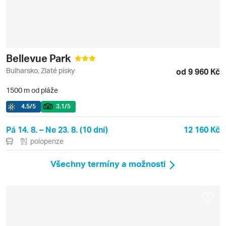
Bellevue Park
Bulharsko, Zlaté písky
od 9 960 Kč
1500 m od pláže
4.5
/5
3.1
/5
Pá 14. 8. – Ne 23. 8. (10 dní)
12 160 Kč
polopenze
Všechny termíny a možnosti