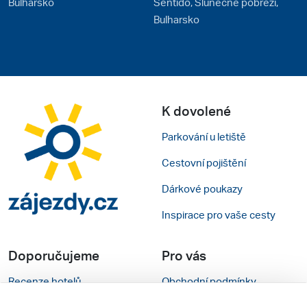
Bulharsko
Sentido, Slunečné pobřeží,
Bulharsko
K dovolené
Parkování u letiště
Cestovní pojištění
Dárkové poukazy
Inspirace pro vaše cesty
Doporučujeme
Pro vás
Recenze hotelů
Obchodní podmínky
Rady na cestu
Kontakty