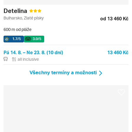
Detelina
Bulharsko, Zlaté písky
od 13 460 Kč
600 m od pláže
1.7
/5
3.0
/5
Pá 14. 8. – Ne 23. 8. (10 dní)
13 460 Kč
all inclusive
Všechny termíny a možnosti