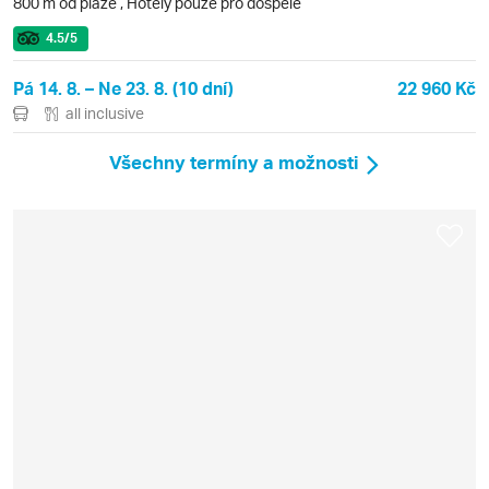
800 m od pláže
,
Hotely pouze pro dospělé
4.5
/5
Pá 14. 8. – Ne 23. 8. (10 dní)
22 960 Kč
all inclusive
Všechny termíny a možnosti