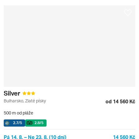
Silver
Bulharsko, Zlaté písky
od 14 560 Kč
500 m od pláže
2.7
/5
2.8
/5
Pá 14. 8. – Ne 23. 8. (10 dní)
14 560 Kč