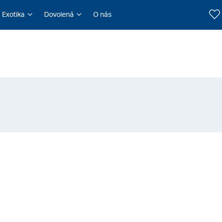
Exotika
Dovolená
O nás