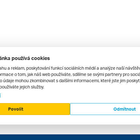
ánka používá cookies
ahu a reklam, poskytování funkcí sociálních médií a analýze naší návšt
rmace o tom, jak náš web používáte, sdílíme se svými partnery pro sociál
to údaje mohou zkombinovat s dalšími informacemi, které jste jim poskytli
používáte jejich služby.
í
Povolit
Odmítnout