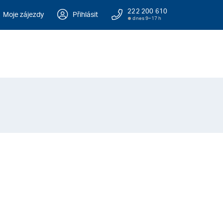
222 200 610
Moje zájezdy
Přihlásit
dnes 9–17 h