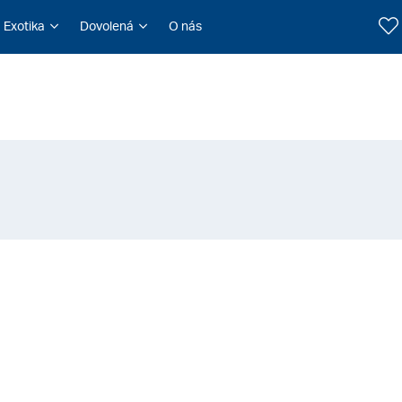
Exotika
Dovolená
O nás