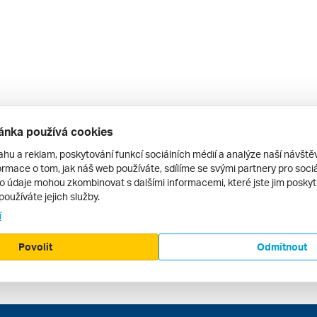
ánka používá cookies
ahu a reklam, poskytování funkcí sociálních médií a analýze naší návšt
rmace o tom, jak náš web používáte, sdílíme se svými partnery pro sociál
to údaje mohou zkombinovat s dalšími informacemi, které jste jim poskytli
používáte jejich služby.
í
Povolit
Odmítnout