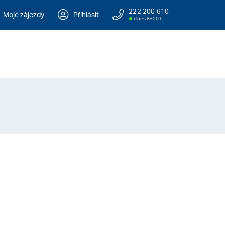
222 200 610
Moje zájezdy
Přihlásit
dnes 8–20 h