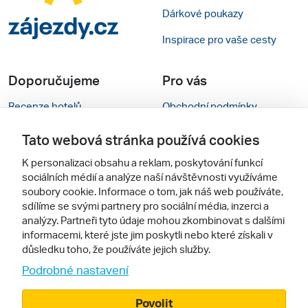
Dárkové poukazy
Inspirace pro vaše cesty
Doporučujeme
Pro vás
Recenze hotelů
Obchodní podmínky
Rady na cestu
Kontakty
Tato webová stránka používá cookies
Cestovní kanceláře
Nastavení cookies
K personalizaci obsahu a reklam, poskytování funkcí
sociálních médií a analýze naší návštěvnosti využíváme
Zájazdy.sk
Mobilní verze webu
soubory cookie. Informace o tom, jak náš web používáte,
sdílíme se svými partnery pro sociální média, inzerci a
analýzy. Partneři tyto údaje mohou zkombinovat s dalšími
Sledujte nás
informacemi, které jste jim poskytli nebo které získali v
důsledku toho, že používáte jejich služby.
Podrobné nastavení
Povolit