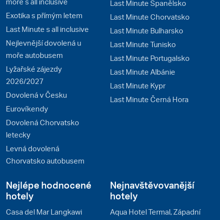
moře s all inclusive
Last Minute Španělsko
Exotika s přímým letem
Last Minute Chorvatsko
Last Minute s all inclusive
Last Minute Bulharsko
Nejlevnější dovolená u
Last Minute Tunisko
moře autobusem
Last Minute Portugalsko
Lyžařské zájezdy
Last Minute Albánie
2026/2027
Last Minute Kypr
Dovolená v Česku
Last Minute Černá Hora
Eurovíkendy
Dovolená Chorvatsko
letecky
Levná dovolená
Chorvatsko autobusem
Nejlépe hodnocené
Nejnavštěvovanější
hotely
hotely
Casa del Mar Langkawi
Aqua Hotel Termal, Západní