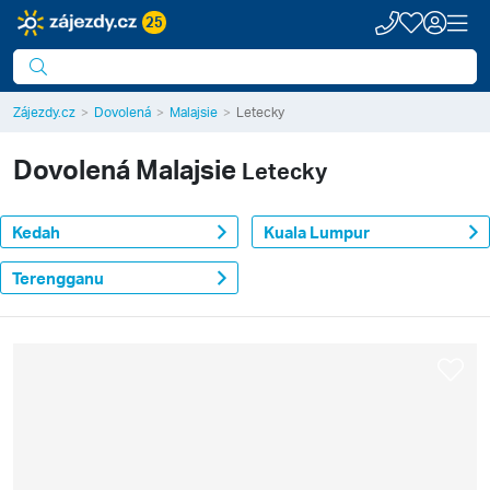
25
Zájezdy.cz
Dovolená
Malajsie
Letecky
Dovolená
Malajsie
Letecky
Kedah
Kuala Lumpur
Terengganu