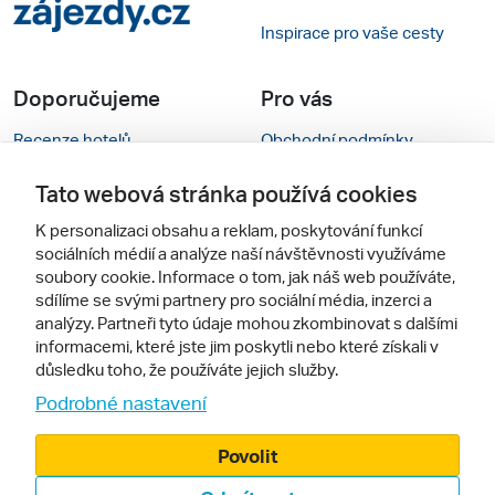
Inspirace pro vaše cesty
Doporučujeme
Pro vás
Recenze hotelů
Obchodní podmínky
Rady na cestu
Kontakty
Tato webová stránka používá cookies
Cestovní kanceláře
Nastavení cookies
K personalizaci obsahu a reklam, poskytování funkcí
sociálních médií a analýze naší návštěvnosti využíváme
Zájazdy.sk
Mobilní verze webu
soubory cookie. Informace o tom, jak náš web používáte,
sdílíme se svými partnery pro sociální média, inzerci a
analýzy. Partneři tyto údaje mohou zkombinovat s dalšími
Sledujte nás
informacemi, které jste jim poskytli nebo které získali v
důsledku toho, že používáte jejich služby.
Podrobné nastavení
Povolit