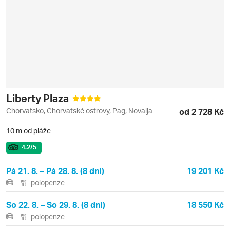
Liberty Plaza
Chorvatsko, Chorvatské ostrovy, Pag, Novalja
od 2 728 Kč
10 m od pláže
4.2
/5
Pá 21. 8. – Pá 28. 8. (8 dní)
19 201 Kč
polopenze
So 22. 8. – So 29. 8. (8 dní)
18 550 Kč
polopenze