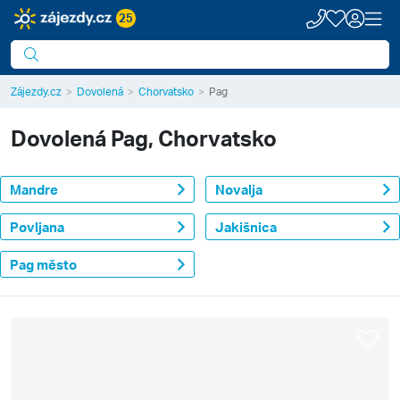
25
Zájezdy.cz
Dovolená
Chorvatsko
Pag
Dovolená
Pag, Chorvatsko
Mandre
Novalja
Povljana
Jakišnica
Pag město