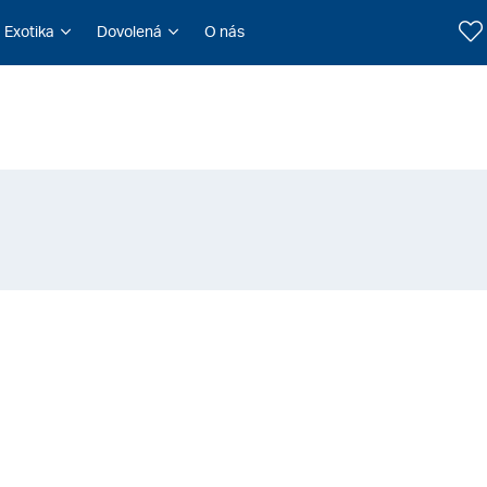
Exotika
Dovolená
O nás