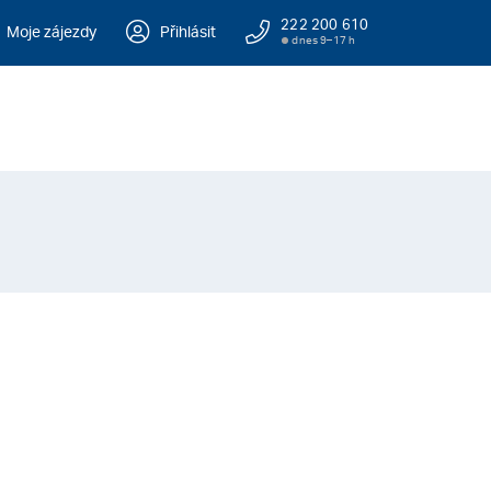
222 200 610
Moje zájezdy
Přihlásit
dnes 9–17 h