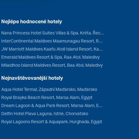
Nejlépe hodnocené hotely
Nana Princess Hotel Suites Villas & Spa, Kréta, Řecko
InterContinental Maldives Maamunagau Resort, Raa Atol, Maledivy
JW Marriott Maldives Kaafu Atoll Island Resort, Kaafu Atol, Maledivy
Emerald Maldives Resort & Spa, Raa Atol, Maledivy
Milaidhoo Island Maldives Resort, Baa Atol, Maledivy
Nejnavštěvovanější hotely
Aqua Hotel Termal, Západní Maďarsko, Maďarsko
Royal Brayka Beach Resort, Marsa Alam, Egypt
Dream Lagoon & Aqua Park Resort, Marsa Alam, Egypt
Delfin Hotel Plava Laguna, Istrie, Chorvatsko
Royal Lagoons Resort & Aquapark, Hurghada, Egypt