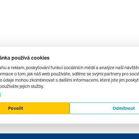
ánka používá cookies
ahu a reklam, poskytování funkcí sociálních médií a analýze naší návšt
rmace o tom, jak náš web používáte, sdílíme se svými partnery pro sociál
to údaje mohou zkombinovat s dalšími informacemi, které jste jim poskytli
používáte jejich služby.
í
Povolit
Odmítnout