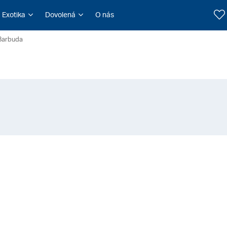
Exotika
Dovolená
O nás
 Barbuda