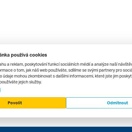
ánka používá cookies
ahu a reklam, poskytování funkcí sociálních médií a analýze naší návšt
rmace o tom, jak náš web používáte, sdílíme se svými partnery pro sociál
to údaje mohou zkombinovat s dalšími informacemi, které jste jim poskytli
používáte jejich služby.
í
Povolit
Odmítnout