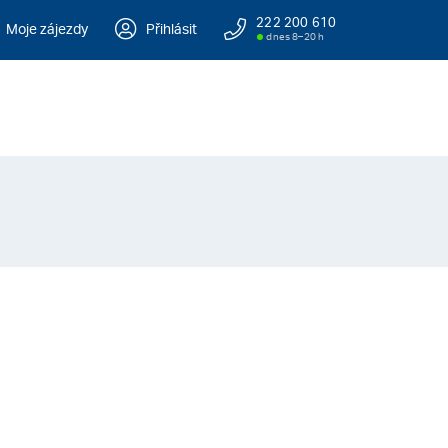
222 200 610
Moje zájezdy
Přihlásit
dnes 8–20 h