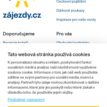
Cestovní pojištění
Dárkové poukazy
Inspirace pro vaše cesty
Doporučujeme
Pro vás
Recenze hotelů
Obchodní podmínky
Rady na cestu
Kontakty
Tato webová stránka používá cookies
Cestovní kanceláře
Nastavení cookies
K personalizaci obsahu a reklam, poskytování funkcí
sociálních médií a analýze naší návštěvnosti využíváme
Zájazdy.sk
Mobilní verze webu
soubory cookie. Informace o tom, jak náš web používáte,
sdílíme se svými partnery pro sociální média, inzerci a
analýzy. Partneři tyto údaje mohou zkombinovat s dalšími
Sledujte nás
informacemi, které jste jim poskytli nebo které získali v
důsledku toho, že používáte jejich služby.
Podrobné nastavení