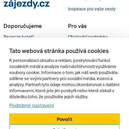
Inspirace pro vaše cesty
Doporučujeme
Pro vás
Recenze hotelů
Obchodní podmínky
Rady na cestu
Kontakty
Tato webová stránka používá cookies
Cestovní kanceláře
Nastavení cookies
K personalizaci obsahu a reklam, poskytování funkcí
sociálních médií a analýze naší návštěvnosti využíváme
Zájazdy.sk
Verze webu pro PC
soubory cookie. Informace o tom, jak náš web používáte,
sdílíme se svými partnery pro sociální média, inzerci a
analýzy. Partneři tyto údaje mohou zkombinovat s dalšími
Sledujte nás
informacemi, které jste jim poskytli nebo které získali v
důsledku toho, že používáte jejich služby.
Podrobné nastavení
Povolit