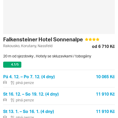
Falkensteiner Hotel Sonnenalpe
Rakousko, Korutany, Nassfeld
od 6 710 Kč
20 m od sjezdovky
,
Hotely se skluzavkami / tobogány
4.1
/5
Pá 4. 12. – Po 7. 12. (4 dny)
10 065 Kč
plná penze
St 16. 12. – So 19. 12. (4 dny)
11 910 Kč
plná penze
St 13. 1. – So 16. 1. (4 dny)
11 910 Kč
plná penze