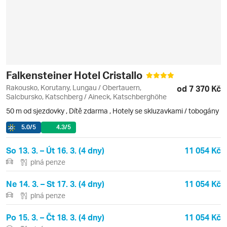
Falkensteiner Hotel Cristallo
Rakousko, Korutany, Lungau / Obertauern,
od 7 370 Kč
Salcbursko, Katschberg / Aineck, Katschberghöhe
50 m od sjezdovky
,
Dítě zdarma
, Hotely se skluzavkami / tobogány
5.0
/5
4.3
/5
So 13. 3. – Út 16. 3. (4 dny)
11 054 Kč
plná penze
Ne 14. 3. – St 17. 3. (4 dny)
11 054 Kč
plná penze
Po 15. 3. – Čt 18. 3. (4 dny)
11 054 Kč