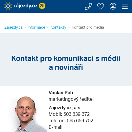
Zavolejte n
Moje záj
Přihl
Z
25
Zájezdy.cz
Informace
Kontakty
Kontakt pro média
Kontakt pro komunikaci s médii
a novináři
Václav Petr
marketingový ředitel
Zájezdy.cz, a.s.
Mobil: 603 839 372
Telefon: 565 656 702
E-mail: