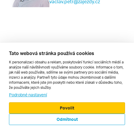
vaclav.petr@zajezdy.cz
Tato webová stránka používá cookies
K personalizaci obsahu a reklam, poskytování funkcí sociálních médií a
analýze naší návštěvnosti využíváme soubory cookie. Informace o tom,
jak náš web používáte, sdílíme se svými partnery pro sociální média,
inzerci a analýzy. Partneři tyto údaje mohou zkombinovat s dalšími
informacemi, které jste jim poskytli nebo které získali v důsledku toho,
že používáte jejich služby.
Podrobné nastavení
© 2000 - 2026, Zájezdy.cz
Povolit
Odmítnout