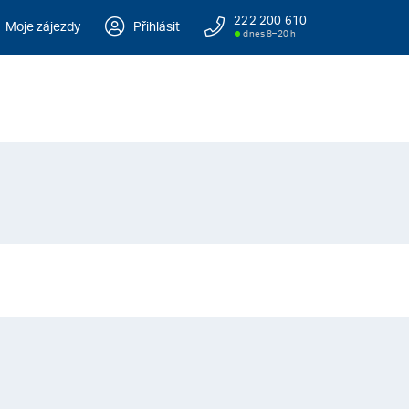
222 200 610
Moje zájezdy
Přihlásit
dnes 8–20 h