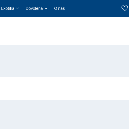
Exotika
Dovolená
O nás