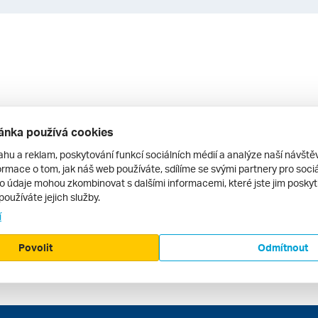
ánka používá cookies
ahu a reklam, poskytování funkcí sociálních médií a analýze naší návšt
rmace o tom, jak náš web používáte, sdílíme se svými partnery pro sociál
to údaje mohou zkombinovat s dalšími informacemi, které jste jim poskytli
používáte jejich služby.
í
Povolit
Odmítnout