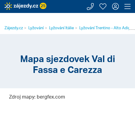
Zavolejte n
Moje záj
Přihl
Z
25
⋯
Zájezdy.cz
Lyžování
Lyžování Itálie
Lyžování Trentino - Alto Adige
Mapa sjezdovek Val di
Fassa e Carezza
Zdroj mapy: bergfex.com