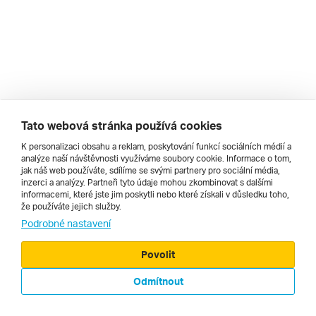
Tato webová stránka používá cookies
K personalizaci obsahu a reklam, poskytování funkcí sociálních médií a
analýze naší návštěvnosti využíváme soubory cookie. Informace o tom,
jak náš web používáte, sdílíme se svými partnery pro sociální média,
inzerci a analýzy. Partneři tyto údaje mohou zkombinovat s dalšími
informacemi, které jste jim poskytli nebo které získali v důsledku toho,
že používáte jejich služby.
Podrobné nastavení
© 2000 - 2026, Zájezdy.cz
Povolit
Odmítnout