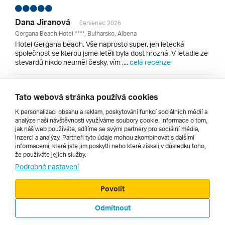
Dana Jiranová
červenec 2026
Gergana Beach Hotel ****, Bulharsko, Albena
Hotel Gergana beach. Vše naprosto super, jen letecká
společnost se kterou jsme letěli byla dost hrozná. V letadle ze
stevardů nikdo neuměl česky, vím ,...
celá recenze
Tato webová stránka používá cookies
V.T.
červenec 2026
Calimera Ralitsa Superior Hotel ****, Bulharsko, Albena
K personalizaci obsahu a reklam, poskytování funkcí sociálních médií a
analýze naší návštěvnosti využíváme soubory cookie. Informace o tom,
Už nikdy. Špatný hotel...
celá recenze
jak náš web používáte, sdílíme se svými partnery pro sociální média,
inzerci a analýzy. Partneři tyto údaje mohou zkombinovat s dalšími
informacemi, které jste jim poskytli nebo které získali v důsledku toho,
Všechny recenze hotelů v lokalitě Albena
že používáte jejich služby.
Podrobné nastavení
Povolit
Odmítnout
© 2000 - 2026, Zájezdy.cz