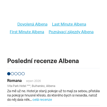
Dovolená Albena
Last Minute Albena
First Minute Albena
Poznávací zájezdy Albena
Poslední recenze Albena
Romana
srpen 2026
Vita Park Hotel ***, Bulharsko, Albena
Za mě už ne. Hotel je starý, pokoje už to mají za sebou, přistála
na pokoji je hnusné křeslo, do kterého bych si nesedla, natož
do něj dala něk...
celá recenze