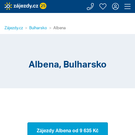
Zavolejte n
Moje záj
Přihl
Z
25
Zájezdy.cz
Bulharsko
Albena
Albena, Bulharsko
Zájezdy Albena
od 9 635 Kč