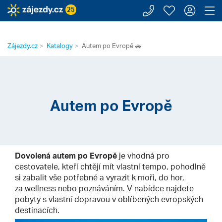
Zavolejte n
Moje záj
Přihl
Z
25
Zájezdy.cz
Katalogy
Autem po Evropě 🚗
Autem po Evropě
Dovolená autem po Evropě
je vhodná pro
cestovatele, kteří chtějí mít vlastní tempo, pohodlně
si zabalit vše potřebné a vyrazit k moři, do hor,
za wellness nebo poznáváním. V nabídce najdete
pobyty s vlastní dopravou v oblíbených evropských
destinacích.