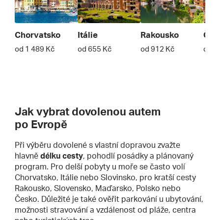
Chorvatsko
Itálie
Rakousko
Čes
od 1 489 Kč
od 655 Kč
od 912 Kč
od 1
Jak vybrat dovolenou autem
po Evropě
Při výběru dovolené s vlastní dopravou zvažte
hlavně
délku cesty
, pohodlí posádky a plánovaný
program. Pro delší pobyty u moře se často volí
Chorvatsko, Itálie nebo Slovinsko, pro kratší cesty
Rakousko, Slovensko, Maďarsko, Polsko nebo
Česko. Důležité je také ověřit parkování u ubytování,
možnosti stravování a vzdálenost od pláže, centra