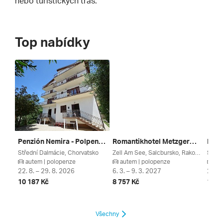
nebo turistických tras.
Top nabídky
Penzión Nemira - Polpenzia ***
Romantikhotel Metzgerwirt ****
Penz
Střední Dalmácie, Chorvatsko
Zell Am See, Salcbursko, Rakouská Jezera, Kaprun / Zell Am See, Rakousko
Střed
autem | polopenze
autem | polopenze
aut
22. 8. – 29. 8. 2026
6. 3. – 9. 3. 2027
22. 8
10 187 Kč
8 757 Kč
10 8
Všechny