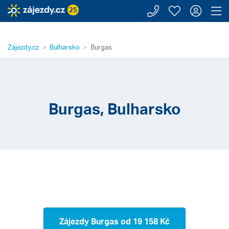
Zavolejte n
Moje záj
Přihl
Z
25
Zájezdy.cz
Bulharsko
Burgas
Burgas, Bulharsko
Zájezdy Burgas
od 19 158 Kč